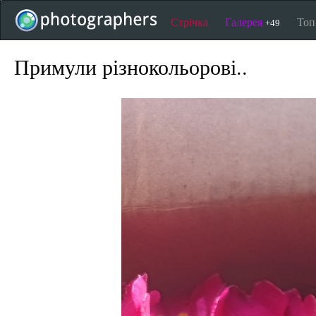
Стрічка
Галерея
То
+49
Примули різнокольорові..