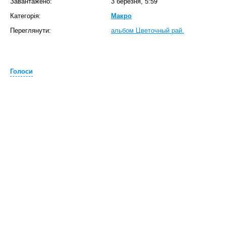
Завантажено:
3 березня, 5:59
Категорія:
Макро
Переглянути:
альбом Цветочный рай.
Голоси