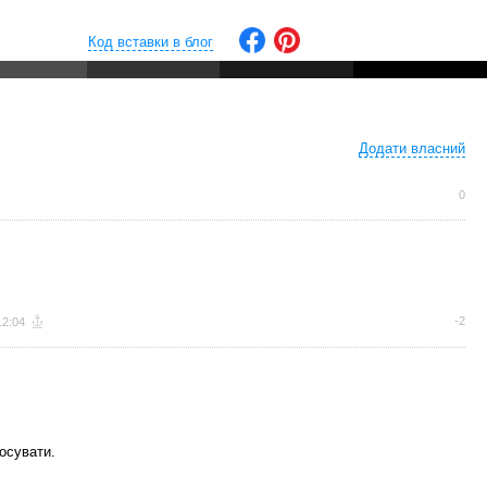
Код вставки в блог
Додати власний
0
-2
12:04
осувати.