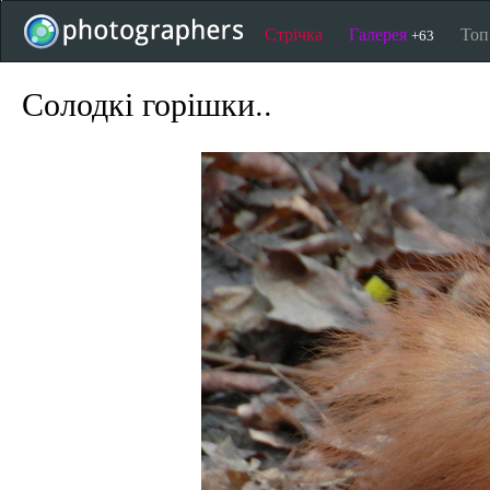
Стрічка
Галерея
То
+63
Солодкі горішки..