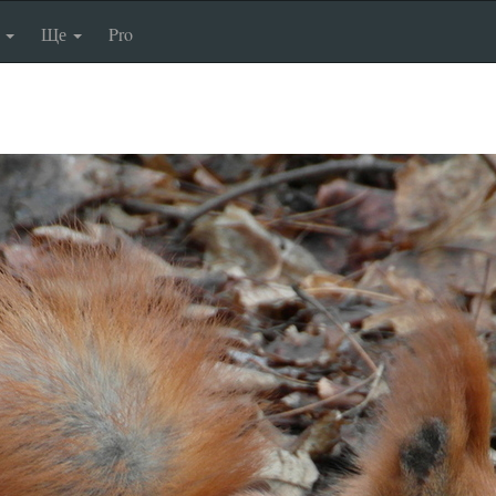
п
Ще
Pro