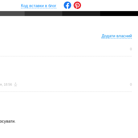
Код вставки в блог
Додати власний
0
я, 18:56
0
осувати.