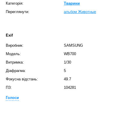
Категорія:
Тварини
Переглянути:
альбом Животные
Exif
Виробник:
SAMSUNG
Модель:
WB700
Витримка:
1/30
Діафрагма:
5
Фокусна відстань:
49.7
ПЗ:
104281
Голоси