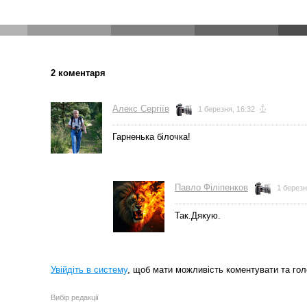
2 коментаря
Алекс Сергіїв
1 березня, 16:32
Гарненька білочка!
Павло Філіпенков
1 березн
Так.Дякую.
Увійдіть в систему
, щоб мати можливість коментувати та гол
Вибір редакції