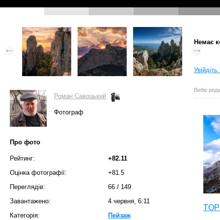
Немає к
Увійдіть
Вибір реда
Роман Савоцький
Фотограф
Про фото
Рейтинг:
+82.11
Оцінка фотографії:
+81.5
Переглядів:
66
/
149
Завантажено:
4 червня, 6:11
TOP 
Категорія:
Пейзаж