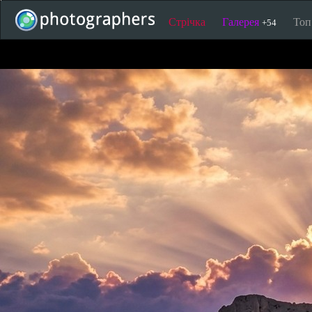
Стрічка
Галерея
То
+54