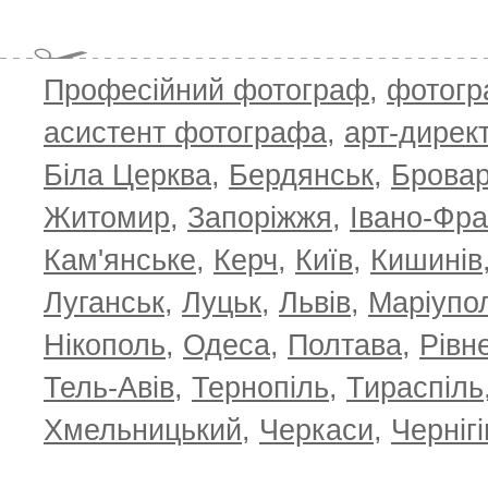
T
Професійний фотограф
,
фотог
асистент фотографа
,
арт-дирек
Біла Церква
,
Бердянськ
,
Брова
Житомир
,
Запоріжжя
,
Івано-Фра
Кам'янське
,
Керч
,
Київ
,
Кишинів
Луганськ
,
Луцьк
,
Львів
,
Маріупо
Нікополь
,
Одеса
,
Полтава
,
Рівн
Тель-Авів
,
Тернопіль
,
Тираспіль
Хмельницький
,
Черкаси
,
Чернігі