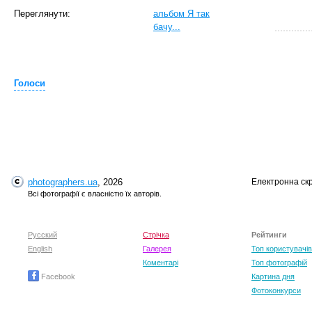
Переглянути:
альбом Я так
бачу...
Голоси
T
photographers.ua
, 2026
Електронна ск
Всі фотографії є власністю їх авторів.
Русский
Стрічка
Рейтинги
English
Галерея
Топ користувачів
Коментарі
Топ фотографій
Facebook
Картина дня
Фотоконкурси