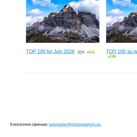
TOP 100 for July 2026
ТОП 100 за л
0
+4.21
+2.06
Електронна скринька:
webmaster@photographers.ua