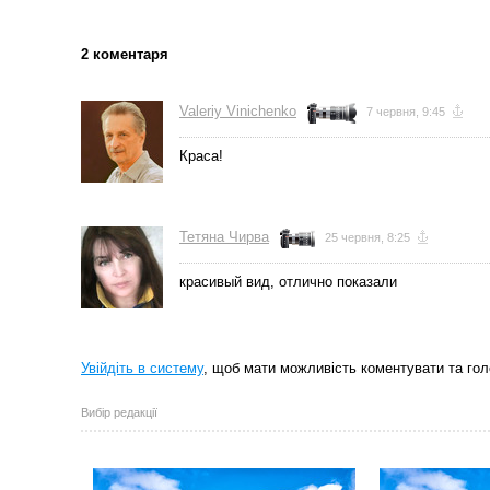
2 коментаря
Valeriy Vinichenko
7 червня, 9:45
Краса!
Тетяна Чирва
25 червня, 8:25
красивый вид, отлично показали
Увійдіть в систему
, щоб мати можливість коментувати та гол
Вибір редакції