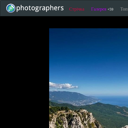
Стрічка
Галерея
То
+59