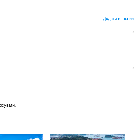
Додати власний
0
0
осувати.