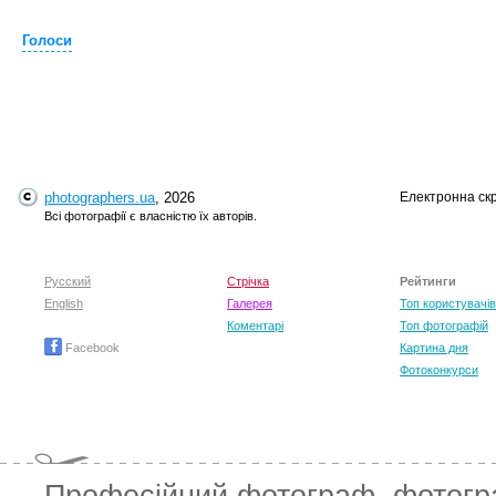
Голоси
T
photographers.ua
, 2026
Електронна ск
Всі фотографії є власністю їх авторів.
Русский
Стрічка
Рейтинги
English
Галерея
Топ користувачів
Коментарі
Топ фотографій
Facebook
Картина дня
Фотоконкурси
T