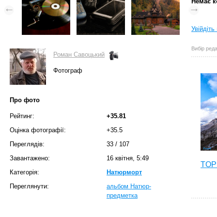
Немає к
Увійдіть
Вибір реда
Роман Савоцький
Фотограф
Про фото
Рейтинг:
+35.81
Оцінка фотографії:
+35.5
Переглядів:
33
/
107
Завантажено:
16 квітня, 5:49
TOP 
Категорія:
Натюрморт
Переглянути:
альбом Натюр-
предметка