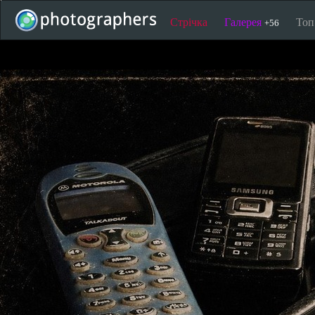
Стрічка
Галерея
То
+56