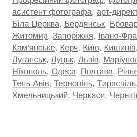
Професійний фотограф
,
фотог
асистент фотографа
,
арт-дирек
Біла Церква
,
Бердянськ
,
Брова
Житомир
,
Запоріжжя
,
Івано-Фра
Кам'янське
,
Керч
,
Київ
,
Кишинів
Луганськ
,
Луцьк
,
Львів
,
Маріупо
Нікополь
,
Одеса
,
Полтава
,
Рівн
Тель-Авів
,
Тернопіль
,
Тираспіль
Хмельницький
,
Черкаси
,
Чернігі