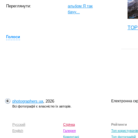
Переглянути:
альбом Я так
бачу...
TOP 
Голоси
photographers.ua
, 2026
Електронна ск
T
Всі фотографії є власністю їх авторів.
Русский
Стрічка
Рейтинги
English
Галерея
Топ користувачів
Коментарі
Топ фотографій