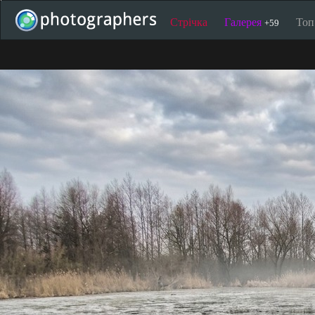
Стрічка
Галерея
То
+59