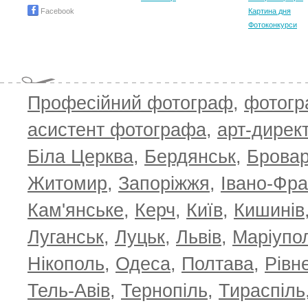
Facebook
Картина дня
Фотоконкурси
Професійний фотограф
,
фотог
T
асистент фотографа
,
арт-дирек
Біла Церква
,
Бердянськ
,
Брова
Житомир
,
Запоріжжя
,
Івано-Фра
Кам'янське
,
Керч
,
Київ
,
Кишинів
Луганськ
,
Луцьк
,
Львів
,
Маріупо
Нікополь
,
Одеса
,
Полтава
,
Рівн
Тель-Авів
,
Тернопіль
,
Тираспіль