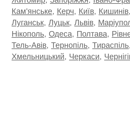
Житомир
,
Запоріжжя
,
Івано-Фра
Кам'янське
,
Керч
,
Київ
,
Кишинів
Луганськ
,
Луцьк
,
Львів
,
Маріупо
Нікополь
,
Одеса
,
Полтава
,
Рівн
Тель-Авів
,
Тернопіль
,
Тираспіль
Хмельницький
,
Черкаси
,
Чернігі