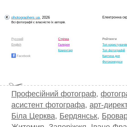
photographers.ua
, 2026
Електронна ск
Всі фотографії є власністю їх авторів.
Русский
Стрічка
Рейтинги
English
Галерея
Топ користувачів
Коментарі
Топ фотографій
Facebook
Картина дня
Фотоконкурси
Професійний фотограф
,
фотог
асистент фотографа
,
арт-дирек
Біла Церква
,
Бердянськ
,
Брова