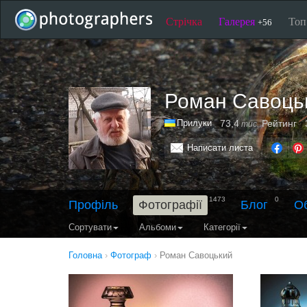
Стрічка
Галерея
То
+56
Роман Савоць
Прилуки
73,4
Рейтинг
тис.
Написати листа
1473
0
Профіль
Фотографії
Блог
О
Сортувати
Альбоми
Категорії
Головна
›
Фотограф
›
Роман Савоцький