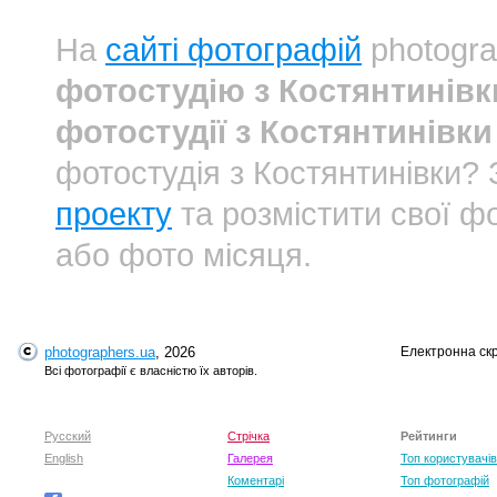
На
сайті фотографій
photogra
фотостудію з Костянтинівк
фотостудії з Костянтинівки
фотостудія з Костянтинівки
проекту
та розмістити свої фо
або фото місяця.
photographers.ua
, 2026
Електронна ск
Всі фотографії є власністю їх авторів.
Русский
Стрічка
Рейтинги
English
Галерея
Топ користувачів
Коментарі
Топ фотографій