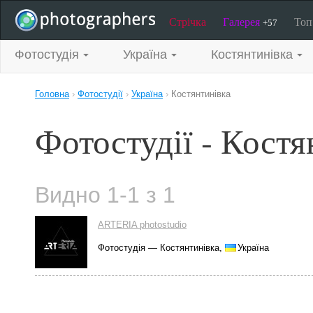
Стрічка
Галерея
То
+57
Фотостудія
Україна
Костянтинівка
Головна
›
Фотостудії
›
Україна
›
Костянтинівка
Фотостудії - Костя
Видно 1-1 з 1
ARTERIA photostudio
Фотостудія — Костянтинівка,
Україна