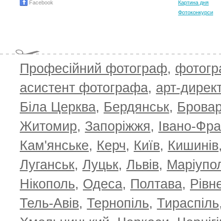
Facebook
Картина дня
Фотоконкурси
Професійний фотограф
,
фотог
асистент фотографа
,
арт-дирек
Біла Церква
,
Бердянськ
,
Брова
Житомир
,
Запоріжжя
,
Івано-Фра
Кам'янське
,
Керч
,
Київ
,
Кишинів
Луганськ
,
Луцьк
,
Львів
,
Маріупо
Нікополь
,
Одеса
,
Полтава
,
Рівн
Тель-Авів
,
Тернопіль
,
Тираспіль