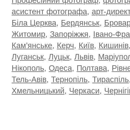
Професійний фотограф
,
фотог
асистент фотографа
,
арт-дирек
Біла Церква
,
Бердянськ
,
Брова
Житомир
,
Запоріжжя
,
Івано-Фра
Кам'янське
,
Керч
,
Київ
,
Кишинів
Луганськ
,
Луцьк
,
Львів
,
Маріупо
Нікополь
,
Одеса
,
Полтава
,
Рівн
Тель-Авів
,
Тернопіль
,
Тираспіль
Хмельницький
,
Черкаси
,
Чернігі