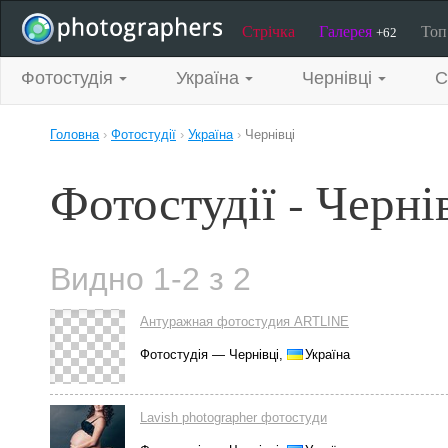
Стрічка
Галерея
То
+62
Фотостудія
Україна
Чернівці
С
Головна
›
Фотостудії
›
Україна
›
Чернівці
Фотостудії - Черні
Видно 1-2 з 2
Антуражная фотостудия ARTLINE
Фотостудія — Чернівці,
Україна
Lavish photographer фотостуди