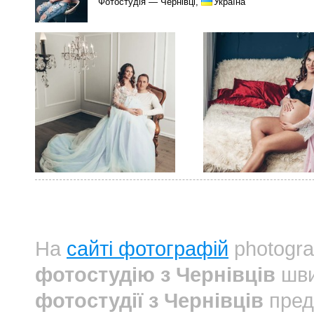
Фотостудія — Чернівці,
Україна
На
сайті фотографій
photogra
фотостудію з Чернівців
шви
фотостудії з Чернівців
пред