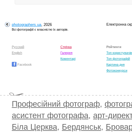
photographers.ua
, 2026
Електронна ск
Всі фотографії є власністю їх авторів.
Русский
Стрічка
Рейтинги
English
Галерея
Топ користувачів
Коментарі
Топ фотографій
Facebook
Картина дня
Фотоконкурси
Професійний фотограф
,
фотог
асистент фотографа
,
арт-дирек
Біла Церква
,
Бердянськ
,
Брова