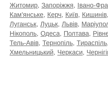
Житомир
,
Запоріжжя
,
Івано-Фра
Кам'янське
,
Керч
,
Київ
,
Кишинів
Луганськ
,
Луцьк
,
Львів
,
Маріупо
Нікополь
,
Одеса
,
Полтава
,
Рівн
Тель-Авів
,
Тернопіль
,
Тираспіль
Хмельницький
,
Черкаси
,
Чернігі