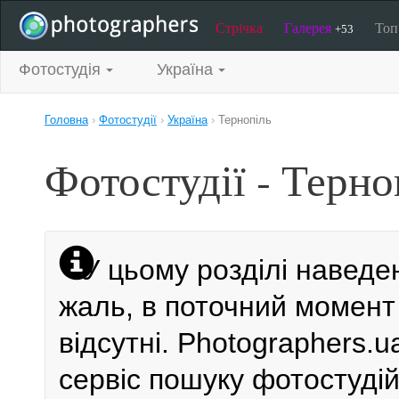
Стрічка
Галерея
То
+53
Фотостудія
Україна
Головна
›
Фотостудії
›
Україна
›
Тернопіль
Фотостудії - Терно
У цьому розділі наведе
жаль, в поточний момент 
відсутні. Photographers.
сервіс пошуку фотостудій 