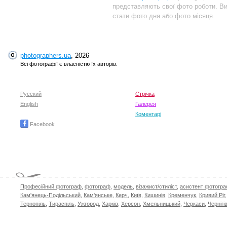
представляють свої фото роботи. В
стати фото дня або фото місяця.
photographers.ua
, 2026
Всі фотографії є власністю їх авторів.
Русский
Стрічка
English
Галерея
Коментарі
Facebook
Професійний фотограф
,
фотограф
,
модель
,
візажист/стиліст
,
асистент фотогр
Кам'янець-Подільський
,
Кам'янське
,
Керч
,
Київ
,
Кишинів
,
Кременчук
,
Кривий Ріг
Тернопіль
,
Тираспіль
,
Ужгород
,
Харків
,
Херсон
,
Хмельницький
,
Черкаси
,
Чернігі