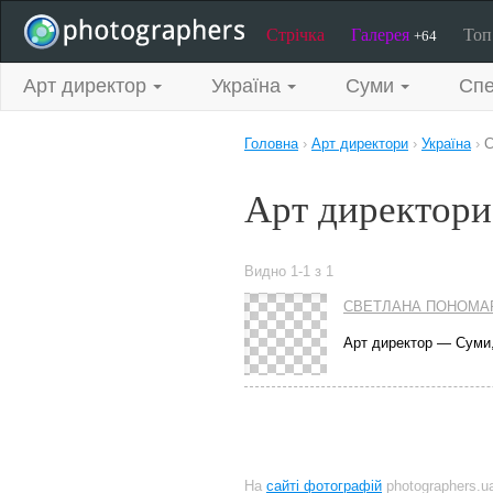
Стрічка
Галерея
То
+64
Арт директор
Україна
Суми
Спе
Головна
›
Арт директори
›
Україна
›
С
Арт директори
Видно 1-1 з 1
СВЕТЛАНА ПОНОМА
Арт директор — Суми
На
сайті фотографій
photographers.u