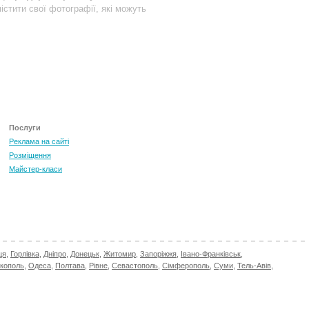
істити свої фотографії, які можуть
Послуги
Реклама на сайті
Розміщення
Майстер-класи
ця
,
Горлівка
,
Дніпро
,
Донецьк
,
Житомир
,
Запоріжжя
,
Івано-Франківськ
,
ікополь
,
Одеса
,
Полтава
,
Рівне
,
Севастополь
,
Сімферополь
,
Суми
,
Тель-Авів
,