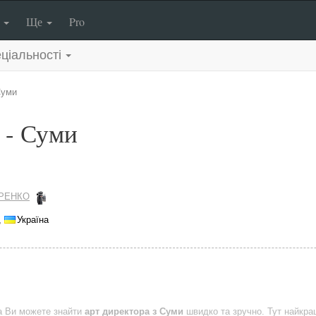
п
Ще
Pro
ціальності
уми
 - Суми
РЕНКО
,
Україна
a Ви можете знайти
арт директора з Суми
швидко та зручно. Тут найкр