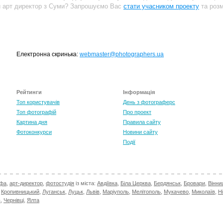
и арт директор з Суми? Запрошуємо Вас
стати учасником проекту
та розм
Електронна скринька:
webmaster@photographers.ua
Рейтинги
Інформація
Топ користувачів
День з фотограферс
Топ фотографій
Про проект
Картина дня
Правила сайту
Фотоконкурси
Новини сайту
Події
афа
,
арт-директор
,
фотостудія
із міста:
Авдіївка
,
Біла Церква
,
Бердянськ
,
Бровари
,
Вінни
,
Кропивницький
,
Луганськ
,
Луцьк
,
Львів
,
Маріуполь
,
Мелітополь
,
Мукачево
,
Миколаїв
,
Н
в
,
Чернівці
,
Ялта