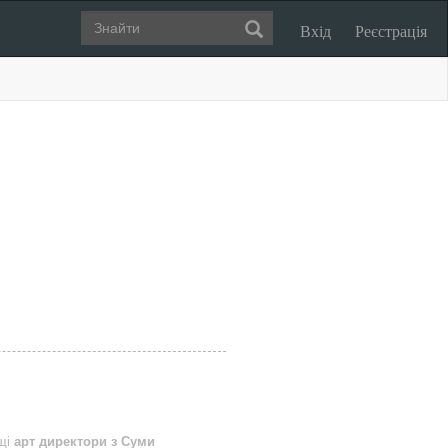
Вхід
Реєстрація
ащі
арт директори з Суми