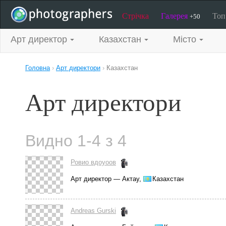
Стрічка
Галерея
То
+50
Арт директор
Казахстан
Місто
Головна
›
Арт директори
›
Казахстан
Арт директори
Видно 1-4 з 4
Ровио вдоуоов
Арт директор — Актау,
Казахстан
Andreas Gurski