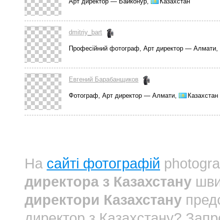
Арт директор — Байконур,
Казахстан
dmitriy_bart
Професійний фотограф, Арт директор — Алмати,
Евгений Барабанщиков
Фотограф, Арт директор — Алмати,
Казахстан
На
сайті фотографій
photogra
директора з Казахстану
шви
директори Казахстану
предс
директор з Казахстану? Зап