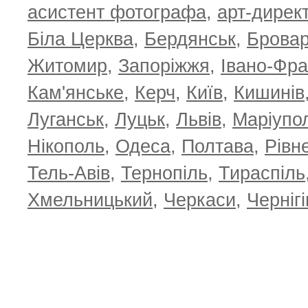
асистент фотографа
,
арт-дирек
Біла Церква
,
Бердянськ
,
Брова
Житомир
,
Запоріжжя
,
Івано-Фра
Кам'янське
,
Керч
,
Київ
,
Кишинів
Луганськ
,
Луцьк
,
Львів
,
Маріупо
Нікополь
,
Одеса
,
Полтава
,
Рівн
Тель-Авів
,
Тернопіль
,
Тираспіль
Хмельницький
,
Черкаси
,
Чернігі