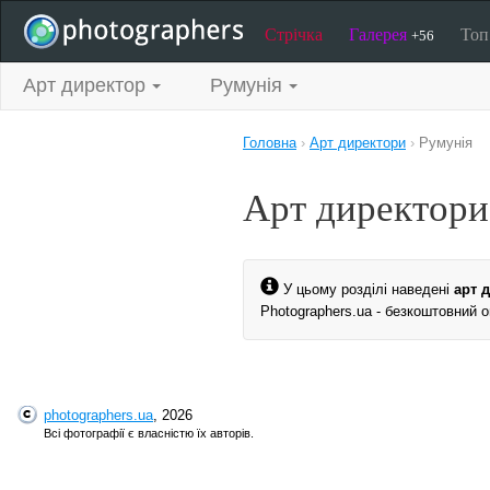
Стрічка
Галерея
То
+56
Арт директор
Румунія
Головна
›
Арт директори
›
Румунія
Арт директори
У цьому розділі наведені
арт 
Photographers.ua - безкоштовний о
photographers.ua
, 2026
Всі фотографії є власністю їх авторів.