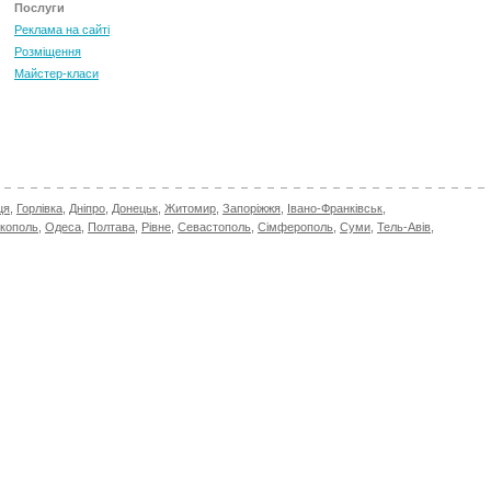
Послуги
Реклама на сайті
Розміщення
Майстер-класи
ця
,
Горлівка
,
Дніпро
,
Донецьк
,
Житомир
,
Запоріжжя
,
Івано-Франківськ
,
ікополь
,
Одеса
,
Полтава
,
Рівне
,
Севастополь
,
Сімферополь
,
Суми
,
Тель-Авів
,