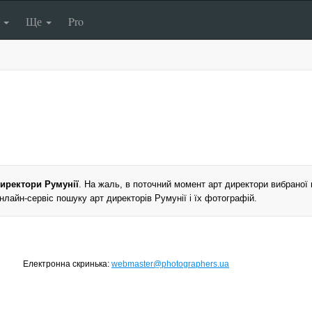
п
Ще
Pro
директори Румунії
. На жаль, в поточний момент арт директори вибраної к
нлайн-сервіс пошуку арт директорів Румунії і їх фотографій.
Електронна скринька:
webmaster@photographers.ua