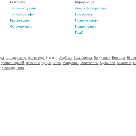
Рейтинги
Інформація
Топ користувачів
День з фотограферс
Топ фотографій
Про проект
Картина дня
Правила сайту
Фотоконкурси
Новини сайту
Події
афа
,
арт-директор
,
фотостудія
із міста:
Авдіївка
,
Біла Церква
,
Бердянськ
,
Бровари
,
Вінни
,
Кропивницький
,
Луганськ
,
Луцьк
,
Львів
,
Маріуполь
,
Мелітополь
,
Мукачево
,
Миколаїв
,
Н
в
,
Чернівці
,
Ялта