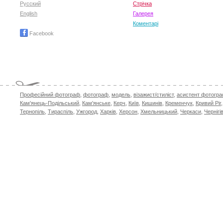
Русский
Стрічка
English
Галерея
Коментарі
Facebook
Професійний фотограф
,
фотограф
,
модель
,
візажист/стиліст
,
асистент фотогр
Кам'янець-Подільський
,
Кам'янське
,
Керч
,
Київ
,
Кишинів
,
Кременчук
,
Кривий Ріг
Тернопіль
,
Тираспіль
,
Ужгород
,
Харків
,
Херсон
,
Хмельницький
,
Черкаси
,
Чернігі