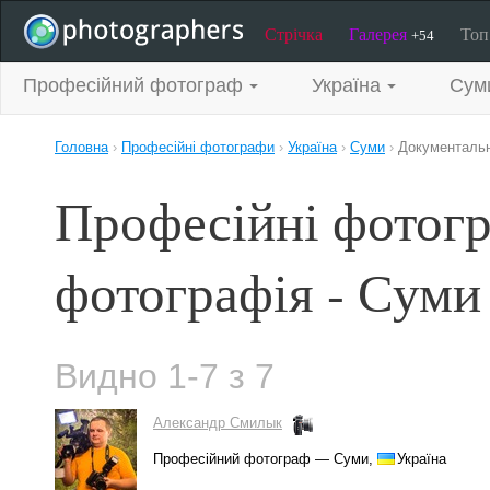
Стрічка
Галерея
То
+54
Професійний фотограф
Україна
Сум
Головна
›
Професійні фотографи
›
Україна
›
Суми
›
Документаль
Професійні фотог
фотографія - Суми
Видно 1-7 з 7
Александр Смилык
Професійний фотограф — Суми,
Україна