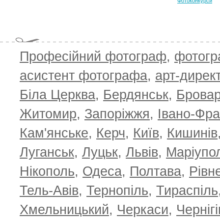
Фотоконкурси
Професійний фотограф
,
фотог
асистент фотографа
,
арт-дирек
Біла Церква
,
Бердянськ
,
Брова
Житомир
,
Запоріжжя
,
Івано-Фра
Кам'янське
,
Керч
,
Київ
,
Кишинів
Луганськ
,
Луцьк
,
Львів
,
Маріупо
Нікополь
,
Одеса
,
Полтава
,
Рівн
Тель-Авів
,
Тернопіль
,
Тираспіль
Хмельницький
,
Черкаси
,
Чернігі