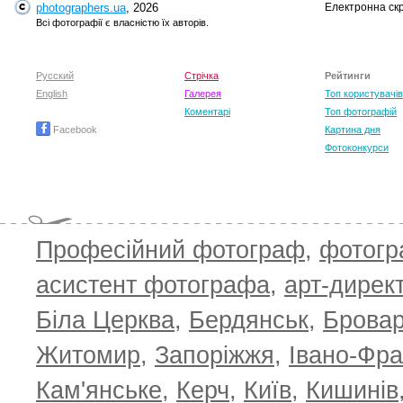
photographers.ua
, 2026
Електронна ск
Всі фотографії є власністю їх авторів.
Русский
Стрічка
Рейтинги
English
Галерея
Топ користувачів
Коментарі
Топ фотографій
Facebook
Картина дня
Фотоконкурси
Професійний фотограф
,
фотог
асистент фотографа
,
арт-дирек
Біла Церква
,
Бердянськ
,
Брова
Житомир
,
Запоріжжя
,
Івано-Фра
Кам'янське
,
Керч
,
Київ
,
Кишинів