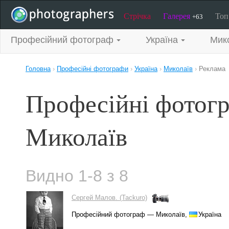
Стрічка
Галерея
То
+63
Професійний фотограф
Україна
Мик
Головна
›
Професійні фотографи
›
Україна
›
Миколаїв
›
Реклама
Професійні фотогр
Миколаїв
Видно 1-8 з 8
Сергей Малов. (Tackuro)
Професійний фотограф — Миколаїв,
Україна