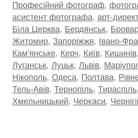
Професійний фотограф
,
фотог
асистент фотографа
,
арт-дирек
Біла Церква
,
Бердянськ
,
Брова
Житомир
,
Запоріжжя
,
Івано-Фра
Кам'янське
,
Керч
,
Київ
,
Кишинів
Луганськ
,
Луцьк
,
Львів
,
Маріупо
Нікополь
,
Одеса
,
Полтава
,
Рівн
Тель-Авів
,
Тернопіль
,
Тираспіль
Хмельницький
,
Черкаси
,
Чернігі