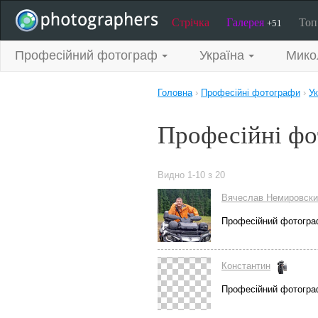
Стрічка
Галерея
То
+51
Професійний фотограф
Україна
Мико
Головна
›
Професійні фотографи
›
Ук
Професійні фо
Видно 1-10 з 20
Вячеслав Немировски
Професійний фотогр
Константин
Професійний фотогр