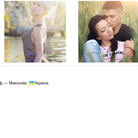
аф — Миколаїв,
Україна