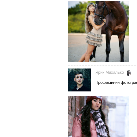
Ярик Михалько
Професійний фотогр