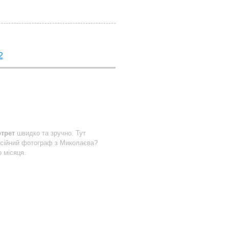
2
ртрет
швидко та зручно. Тут
сійний фотограф з Миколаєва?
 місяця.