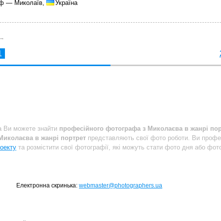
аф — Миколаїв,
Україна
 →
1
a Ви можете знайти
професійного фотографа з Миколаєва в жанрі по
Миколаєва в жанрі портрет
представляють свої фото роботи. Ви профе
оекту
та розмістити свої фотографії, які можуть стати фото дня або фото
Електронна скринька:
webmaster@photographers.ua