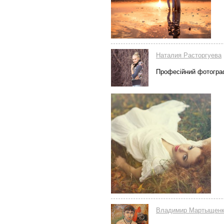
Наталия Расторгуева
Професійний фотогр
Владимир Мартыщен