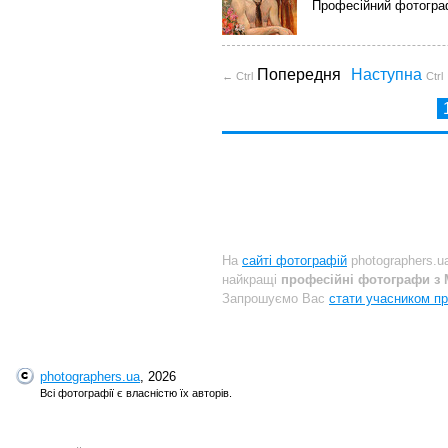
Професійний фотогр
Попередня
Наступна
← Ctrl
Ctrl
На
сайті фотографій
photographers.u
найкращі
професійні фотографи з 
Запрошуємо Вас
стати учасником пр
photographers.ua
, 2026
Всі фотографії є власністю їх авторів.