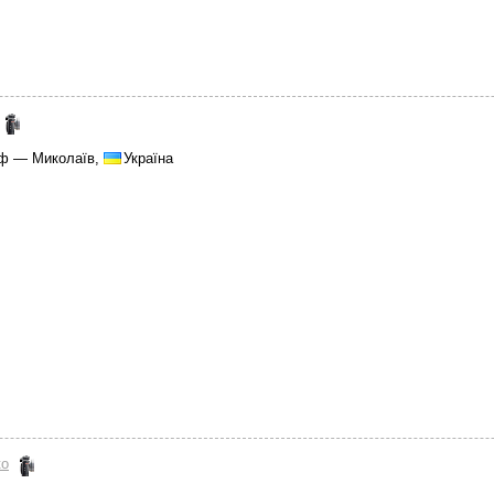
аф — Миколаїв,
Україна
ко