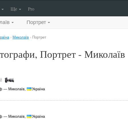
п
Ще
Pro
лаїв
Портрет
раїна
›
Миколаїв
›
Портрет
тографи, Портрет - Миколаїв
й
аф — Миколаїв,
Україна
аф — Миколаїв,
Україна