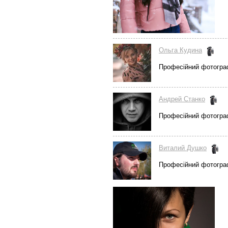
Ольга Кудина
Професійний фотогр
Андрей Станко
Професійний фотогр
Виталий Душко
Професійний фотогр