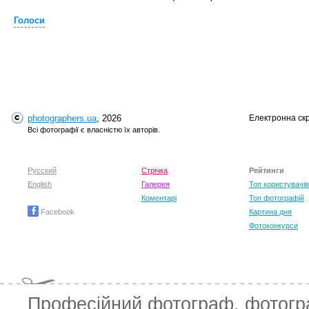
Голоси
T
photographers.ua
, 2026
Електронна ск
Всі фотографії є власністю їх авторів.
Русский
Стрічка
Рейтинги
English
Галерея
Топ користувачів
Коментарі
Топ фотографій
Facebook
Картина дня
Фотоконкурси
T
Професійний фотограф
,
фотог