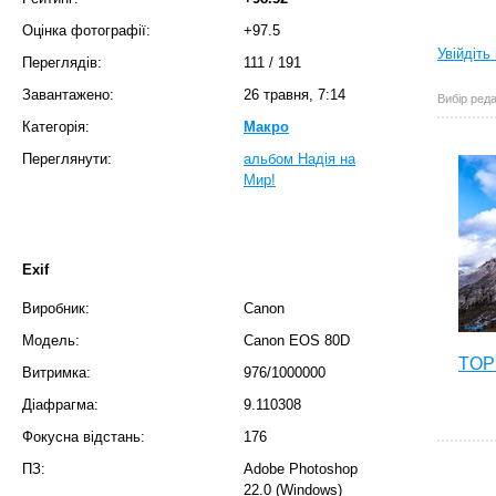
Оцінка фотографії:
+97.5
Увійдіть
Переглядів:
111
/
191
Завантажено:
26 травня, 7:14
Вибір реда
Категорія:
Макро
Переглянути:
альбом Надія на
Мир!
Exif
Виробник:
Canon
Модель:
Canon EOS 80D
TOP 
Витримка:
976/1000000
Діафрагма:
9.110308
Фокусна відстань:
176
ПЗ:
Adobe Photoshop
22.0 (Windows)