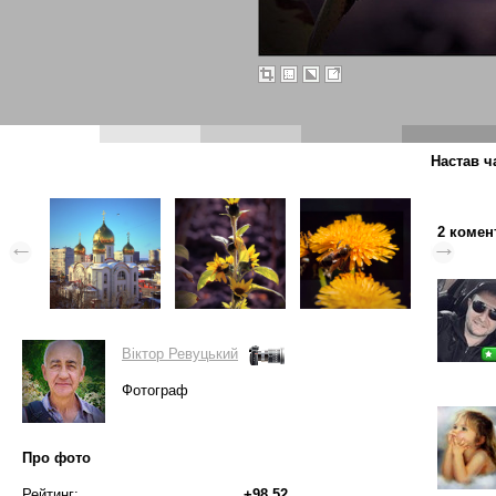
Настав ч
2 комен
Вiктор Ревуцький
Фотограф
Про фото
Рейтинг:
+98.52