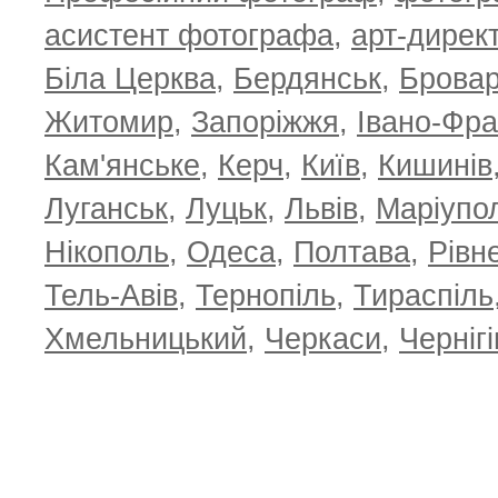
асистент фотографа
,
арт-дирек
Біла Церква
,
Бердянськ
,
Брова
Житомир
,
Запоріжжя
,
Івано-Фра
Кам'янське
,
Керч
,
Київ
,
Кишинів
Луганськ
,
Луцьк
,
Львів
,
Маріупо
Нікополь
,
Одеса
,
Полтава
,
Рівн
Тель-Авів
,
Тернопіль
,
Тираспіль
Хмельницький
,
Черкаси
,
Чернігі