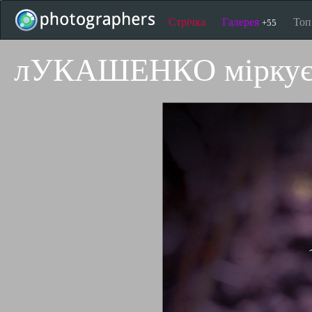
Стрічка
Галерея
То
+55
лУКАШЕНКО міркує..