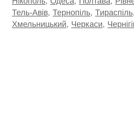
Нікополь
,
Одеса
,
Полтава
,
Рівн
Тель-Авів
,
Тернопіль
,
Тираспіль
Хмельницький
,
Черкаси
,
Чернігі