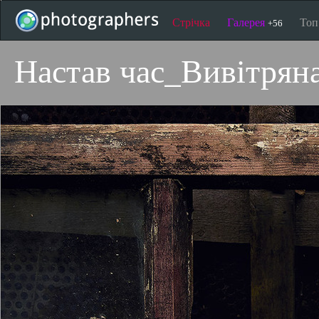
Стрічка
Галерея
То
+56
Настав час_Вивітряна