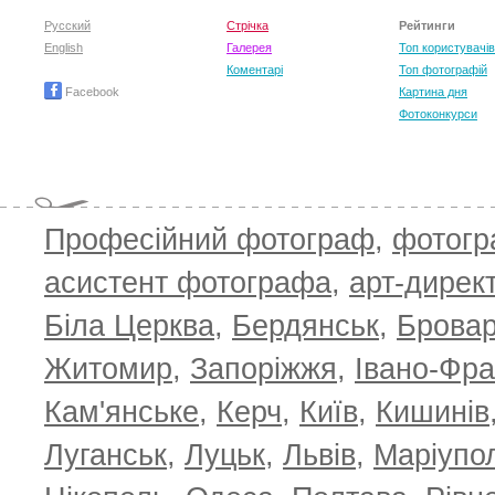
Русский
Стрічка
Рейтинги
English
Галерея
Топ користувачів
Коментарі
Топ фотографій
Facebook
Картина дня
Фотоконкурси
Професійний фотограф
,
фотог
асистент фотографа
,
арт-дирек
Біла Церква
,
Бердянськ
,
Брова
TOP 100 for May 2026
ТОП 100 з
0
+6.59
+4.30
Житомир
,
Запоріжжя
,
Івано-Фра
Кам'янське
,
Керч
,
Київ
,
Кишинів
Луганськ
,
Луцьк
,
Львів
,
Маріупо