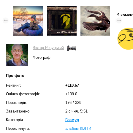
9 комен
Вiктор Ревуцький
Фотограф
Про фото
Рейтинг:
+110.67
Оцінка фотографії:
+109.0
Переглядів:
176
/
329
Завантажено:
2 січня, 5:51
Категорія:
Гламур
Переглянути:
альбом КВIТИ