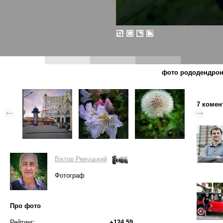
фото рододендрону
7 комен
Вiктор Ревуцький
Фотограф
Про фото
Рейтинг:
+124.59