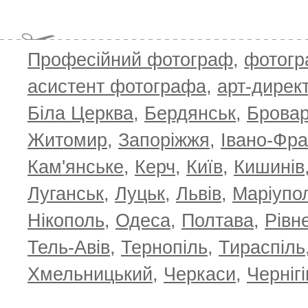
Професійний фотограф
,
фотог
асистент фотографа
,
арт-дирек
Біла Церква
,
Бердянськ
,
Брова
TOP 100 for May 2026
ТОП 100 з
0
+6.59
+4.30
Житомир
,
Запоріжжя
,
Івано-Фра
Кам'янське
,
Керч
,
Київ
,
Кишинів
Луганськ
,
Луцьк
,
Львів
,
Маріупо
Нікополь
,
Одеса
,
Полтава
,
Рівн
Тель-Авів
,
Тернопіль
,
Тираспіль
Хмельницький
,
Черкаси
,
Чернігі