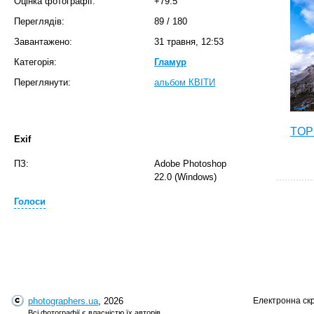
Оцінка фотографії:
+79.5
Переглядів:
89
/
180
Завантажено:
31 травня, 12:53
Категорія:
Гламур
Переглянути:
альбом КВIТИ
TOP 
Exif
ПЗ:
Adobe Photoshop
22.0 (Windows)
Голоси
photographers.ua
, 2026
Електронна ск
T
Всі фотографії є власністю їх авторів.