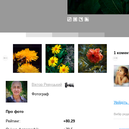
1 комен
Вiктор Ревуцький
Фотограф
Увійдіть
Про фото
Вибір реда
Рейтинг:
+80.29