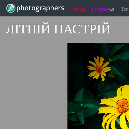
Стрічка
Галерея
То
+59
ЛІТНІЙ НАСТРІЙ