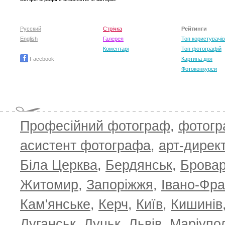
Русский
Стрічка
Рейтинги
English
Галерея
Топ користувачів
Коментарі
Топ фотографій
Facebook
Картина дня
Фотоконкурси
Професійний фотограф
,
фотог
T
асистент фотографа
,
арт-дирек
Біла Церква
,
Бердянськ
,
Брова
Житомир
,
Запоріжжя
,
Івано-Фра
Кам'янське
,
Керч
,
Київ
,
Кишинів
Луганськ
,
Луцьк
,
Львів
,
Маріупо