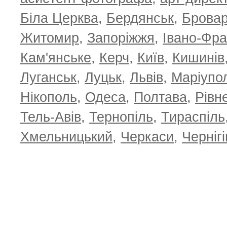
Біла Церква
,
Бердянськ
,
Брова
Житомир
,
Запоріжжя
,
Івано-Фра
Кам'янське
,
Керч
,
Київ
,
Кишинів
Луганськ
,
Луцьк
,
Львів
,
Маріупо
Нікополь
,
Одеса
,
Полтава
,
Рівн
Тель-Авів
,
Тернопіль
,
Тираспіль
Хмельницький
,
Черкаси
,
Чернігі