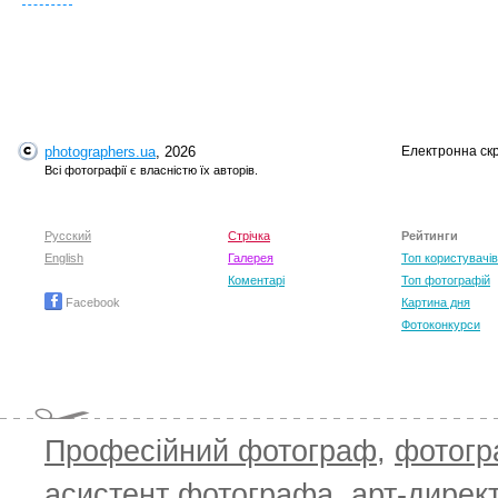
T
photographers.ua
, 2026
Електронна ск
Всі фотографії є власністю їх авторів.
Русский
Стрічка
Рейтинги
English
Галерея
Топ користувачів
Коментарі
Топ фотографій
Facebook
Картина дня
Фотоконкурси
T
Професійний фотограф
,
фотог
асистент фотографа
,
арт-дирек