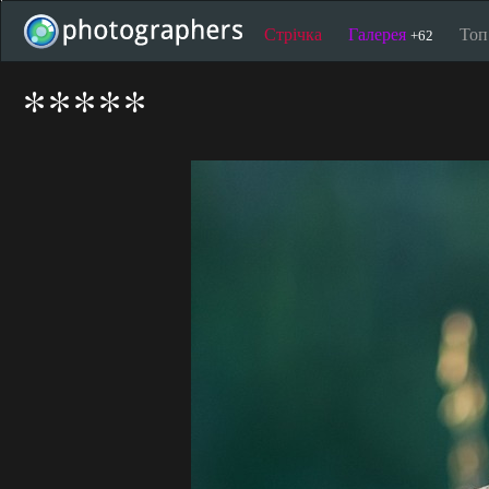
Стрічка
Галерея
То
+62
*****