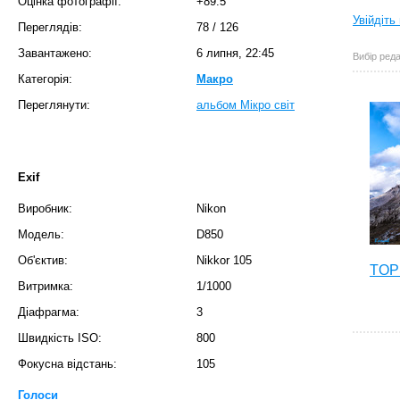
Оцінка фотографії:
+89.5
Увійдіть
Переглядів:
78
/
126
Завантажено:
6 липня, 22:45
Вибір реда
Категорія:
Макро
Переглянути:
альбом Мікро світ
Exif
Виробник:
Nikon
Модель:
D850
Об'єктив:
Nikkor 105
TOP 
Витримка:
1/1000
Діафрагма:
3
Швидкість ISO:
800
Фокусна відстань:
105
Голоси