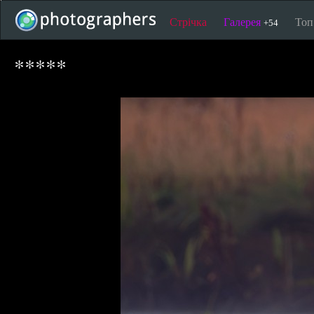
Стрічка
Галерея
То
+54
*****