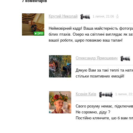
7 коментарів
Крутий Николай
1 липня, 21:06
Неймовірний кадр! Ваша майстерність фотогра
білих птахів. Озеро на світлині виглядає як 
вашої роботи, щиро поважаю ваш талан!
Олександр Ярмошевич
Дякую Вам за такі теплі та нат
стільки позитивних емоцій!
Ксенія Київ
1 липня, 22
Свого розуму немає, підключив
Не соромно, діду ?
Постійно клянчите, шо б вам п