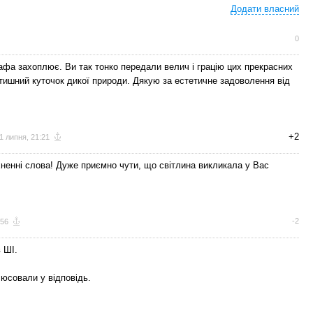
Додати власний
0
фа захоплює. Ви так тонко передали велич і грацію цих прекрасних
затишний куточок дикої природи. Дякую за естетичне задоволення від
+2
1 липня, 21:21
хненні слова! Дуже приємно чути, що світлина викликала у Вас
-2
:56
 ШІ.
люсовали у відповідь.