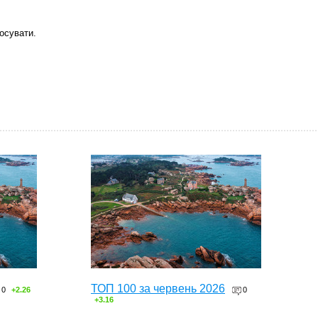
осувати.
ТОП 100 за червень 2026
0
+2.26
0
+3.16