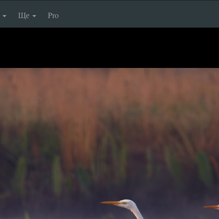
п
Ще
Pro