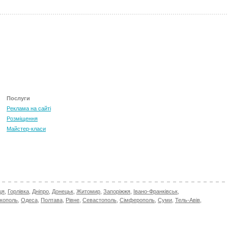
Послуги
Реклама на сайті
Розміщення
Майстер-класи
ця
,
Горлівка
,
Дніпро
,
Донецьк
,
Житомир
,
Запоріжжя
,
Івано-Франківськ
,
ікополь
,
Одеса
,
Полтава
,
Рівне
,
Севастополь
,
Сімферополь
,
Суми
,
Тель-Авів
,