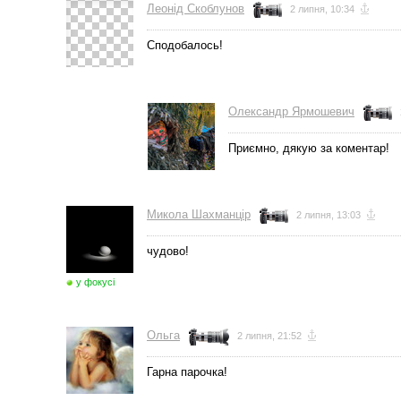
Леонід Скоблунов
2 липня, 10:34
Сподобалось!
Олександр Ярмошевич
Приємно, дякую за коментар!
Микола Шахманцір
2 липня, 13:03
чудово!
у фокусі
Ольга
2 липня, 21:52
Гарна парочка!