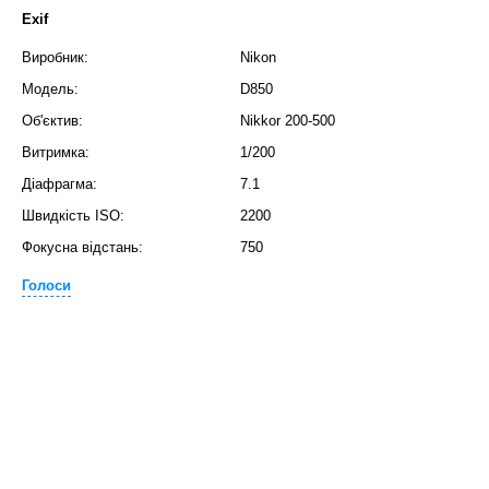
Exif
Виробник:
Nikon
Модель:
D850
Об'єктив:
Nikkor 200-500
Витримка:
1/200
Діафрагма:
7.1
Швидкість ISO:
2200
Фокусна відстань:
750
Голоси