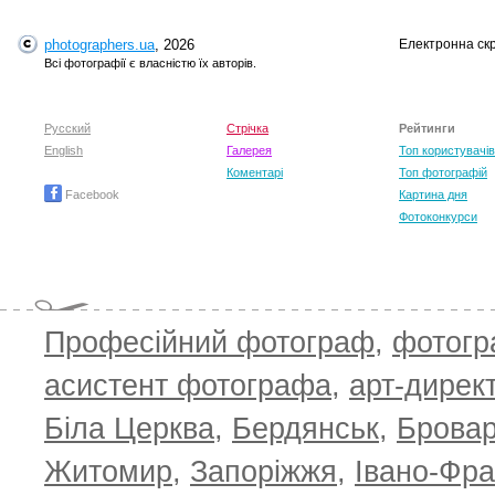
photographers.ua
, 2026
Електронна ск
Всі фотографії є власністю їх авторів.
Русский
Стрічка
Рейтинги
English
Галерея
Топ користувачів
Коментарі
Топ фотографій
Facebook
Картина дня
Фотоконкурси
T
Професійний фотограф
,
фотог
асистент фотографа
,
арт-дирек
Біла Церква
,
Бердянськ
,
Брова
Житомир
,
Запоріжжя
,
Івано-Фра