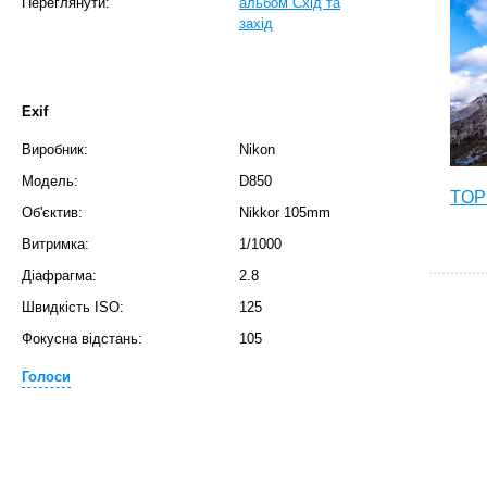
Переглянути:
альбом Схід та
захід
Exif
Виробник:
Nikon
Модель:
D850
TOP 
Об'єктив:
Nikkor 105mm
Витримка:
1/1000
Діафрагма:
2.8
Швидкість ISO:
125
Фокусна відстань:
105
Голоси
T