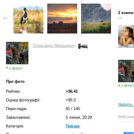
2 комен
Олександр Ярмошевич
у фокусі
Про фото
у фокус
Рейтинг:
+96.41
Оцінка фотографії:
+95.5
Увійдіть
Переглядів:
91
/
145
Вибір реда
Завантажено:
5 липня, 20:29
Категорія:
Пейзаж