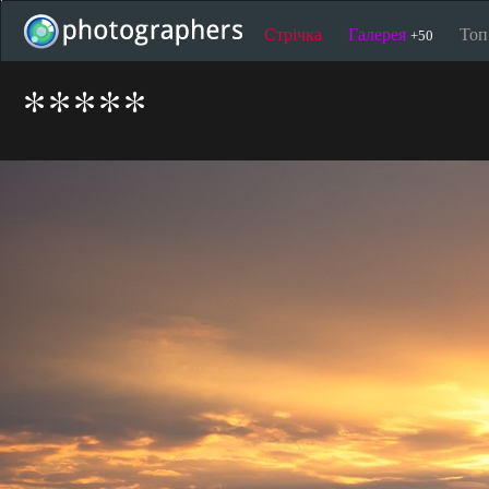
Стрічка
Галерея
То
+50
*****