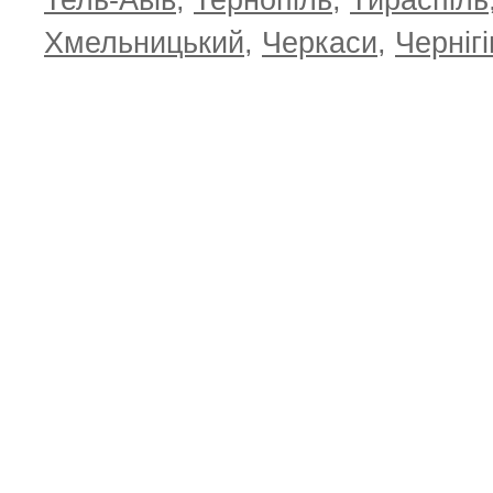
Тель-Авів
,
Тернопіль
,
Тираспіль
Хмельницький
,
Черкаси
,
Чернігі