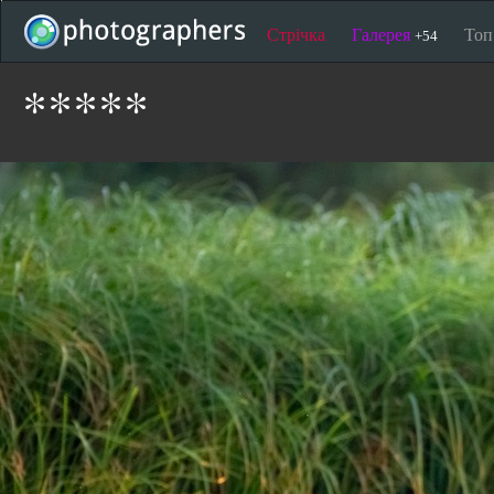
Стрічка
Галерея
То
+54
*****