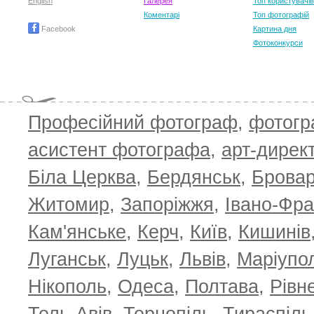
English
Галерея
Топ користувачів
Коментарі
Топ фотографій
Facebook
Картина дня
Фотоконкурси
Професійний фотограф
,
фотог
асистент фотографа
,
арт-дирек
Біла Церква
,
Бердянськ
,
Брова
TOP 100 for May 2026
ТОП 100 з
0
+6.59
+4.30
Житомир
,
Запоріжжя
,
Івано-Фра
Кам'янське
,
Керч
,
Київ
,
Кишинів
Луганськ
,
Луцьк
,
Львів
,
Маріупо
Нікополь
,
Одеса
,
Полтава
,
Рівн