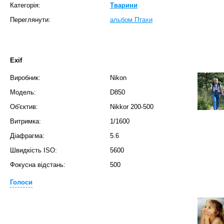
Категорія:
Тварини
Переглянути:
альбом Птахи
Exif
Виробник:
Nikon
Модель:
D850
Об'єктив:
Nikkor 200-500
Витримка:
1/1600
Діафрагма:
5.6
Швидкість ISO:
5600
Фокусна відстань:
500
Голоси