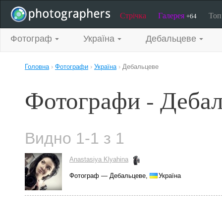
Стрічка
Галерея
То
+64
Фотограф
Україна
Дебальцеве
Головна
›
Фотографи
›
Україна
›
Дебальцеве
Фотографи - Дебал
Видно 1-1 з 1
Anastasiya Klyahina
Фотограф — Дебальцеве,
Україна