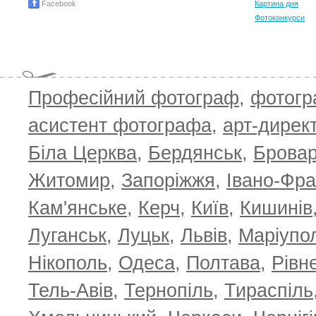
Facebook
Картина дня
Фотоконкурси
Професійний фотограф
,
фотог
асистент фотографа
,
арт-дирек
Біла Церква
,
Бердянськ
,
Брова
Житомир
,
Запоріжжя
,
Івано-Фра
Кам'янське
,
Керч
,
Київ
,
Кишинів
Луганськ
,
Луцьк
,
Львів
,
Маріупо
Нікополь
,
Одеса
,
Полтава
,
Рівн
Тель-Авів
,
Тернопіль
,
Тираспіль