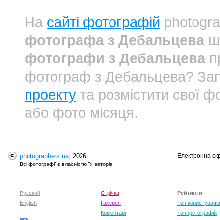
На
сайті фотографій
photogra
фотографа з Дебальцева
шв
фотографи з Дебальцева
пр
фотограф з Дебальцева? За
проекту
та розмістити свої фо
або фото місяця.
photographers.ua
, 2026
Електронна ск
Всі фотографії є власністю їх авторів.
Русский
Стрічка
Рейтинги
English
Галерея
Топ користувачів
Коментарі
Топ фотографій