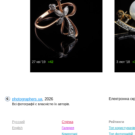
27 кві '19
+42
3 лют '18
+
photographers.ua
, 2026
Електронна ск
Всі фотографії є власністю їх авторів.
Русский
Стрічка
Рейтинги
English
Галерея
Топ користувачів
Коментарі
Топ фотографій