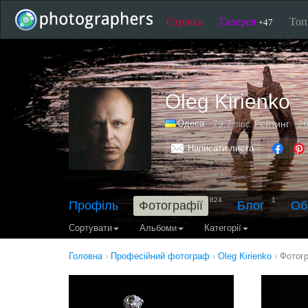
Стрічка
Галерея
То
+47
Oleg Kirienko
Одеса
79,7
Рейтинг
26
тис.
Написати листа
824
1
Профіль
Фотографії
Блог
Об
Сортувати
Альбоми
Категорії
Головна
›
Професійний фотограф
›
Oleg Kirienko
›
Фотог