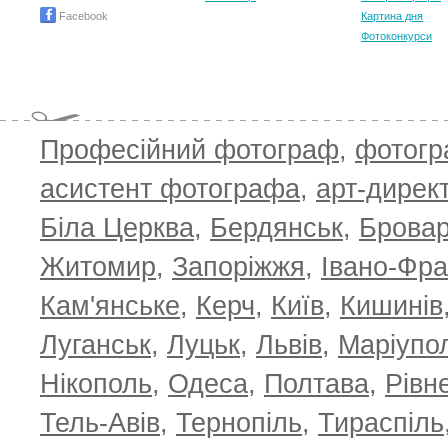
Facebook
Картина дня
Фотоконкурси
Професійний фотограф
,
фотог
асистент фотографа
,
арт-дирек
Біла Церква
,
Бердянськ
,
Брова
Житомир
,
Запоріжжя
,
Івано-Фра
Кам'янське
,
Керч
,
Київ
,
Кишинів
Луганськ
,
Луцьк
,
Львів
,
Маріупо
Нікополь
,
Одеса
,
Полтава
,
Рівн
Тель-Авів
,
Тернопіль
,
Тираспіль