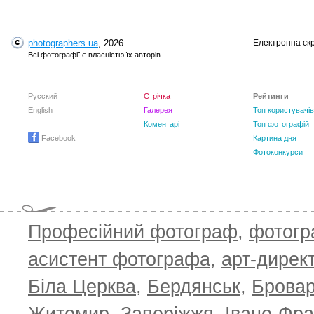
photographers.ua
, 2026
Електронна ск
Всі фотографії є власністю їх авторів.
Русский
Стрічка
Рейтинги
English
Галерея
Топ користувачів
Коментарі
Топ фотографій
Facebook
Картина дня
Фотоконкурси
Професійний фотограф
,
фотог
асистент фотографа
,
арт-дирек
Біла Церква
,
Бердянськ
,
Брова