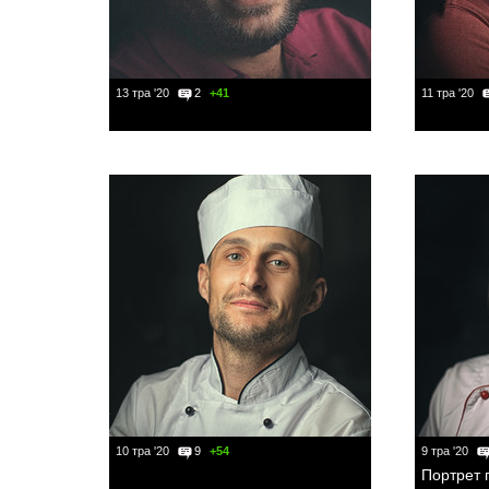
13 тра '20
2
+41
11 тра '20
10 тра '20
9
+54
9 тра '20
Портрет 