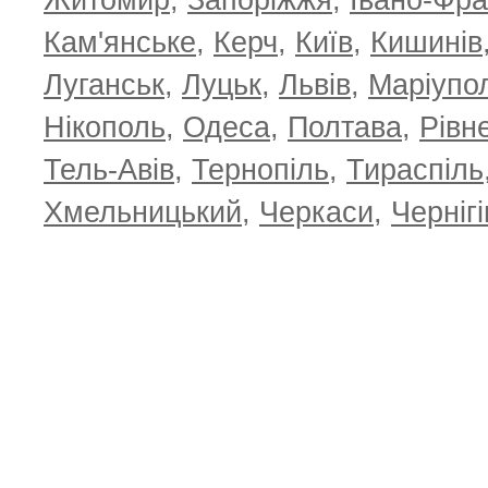
Житомир
,
Запоріжжя
,
Івано-Фра
Кам'янське
,
Керч
,
Київ
,
Кишинів
Луганськ
,
Луцьк
,
Львів
,
Маріупо
Нікополь
,
Одеса
,
Полтава
,
Рівн
Тель-Авів
,
Тернопіль
,
Тираспіль
Хмельницький
,
Черкаси
,
Чернігі