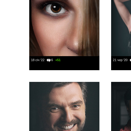
18 січ '22
6
+51
21 чер '20