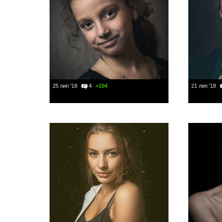
25 лип '18
4
+104
21 лип '18