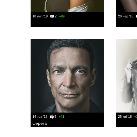
10 лип '18
2
+89
20 чер '18
14 тра '18
5
+41
25 кві '18
+
Серёга