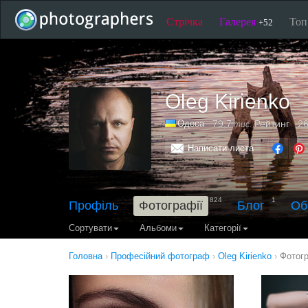
Стрічка
Галерея
То
+52
Oleg Kirienko
Одеса
79,7
Рейтинг
26
тис.
Написати листа
824
1
Профіль
Фотографії
Блог
Об
Сортувати
Альбоми
Категорії
Головна
›
Професійний фотограф
›
Oleg Kirienko
›
Фотог