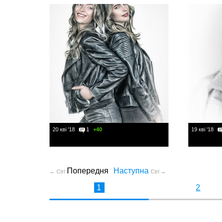
20 кві '18
1
+40
19 кві '18
Попередня
Наступна
← Ctrl
Ctrl →
1
2