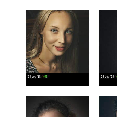
28 сер '18
+53
14 сер '18