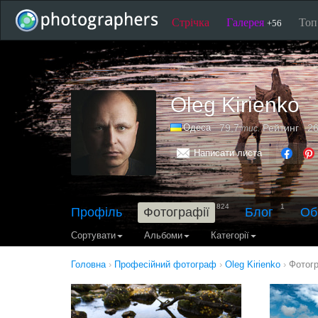
Стрічка
Галерея
То
+56
Oleg Kirienko
Одеса
79,7
Рейтинг
26
тис.
Написати листа
824
1
Профіль
Фотографії
Блог
Об
Сортувати
Альбоми
Категорії
Головна
›
Професійний фотограф
›
Oleg Kirienko
›
Фотог