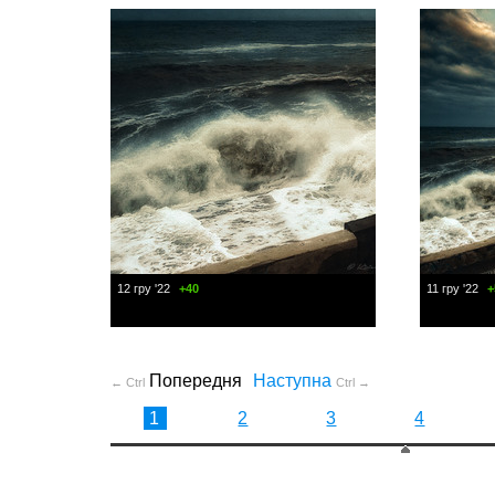
12 гру '22
+40
11 гру '22
+
Попередня
Наступна
← Ctrl
Ctrl →
1
2
3
4