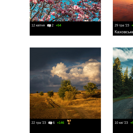
12 квітня
2
+54
29 тра '23
Каховськ
22 тра '23
6
+146
10 кві '23
+