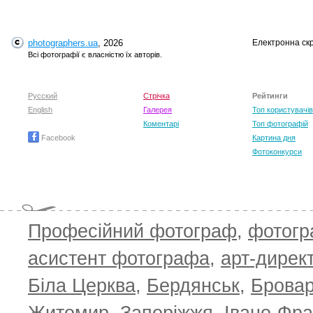
photographers.ua
, 2026
Електронна ск
Всі фотографії є власністю їх авторів.
Русский
Стрічка
Рейтинги
English
Галерея
Топ користувачів
Коментарі
Топ фотографій
Facebook
Картина дня
Фотоконкурси
Професійний фотограф
,
фотог
асистент фотографа
,
арт-дирек
Біла Церква
,
Бердянськ
,
Брова