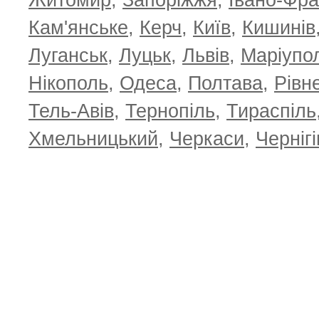
Житомир
,
Запоріжжя
,
Івано-Фра
Кам'янське
,
Керч
,
Київ
,
Кишинів
Луганськ
,
Луцьк
,
Львів
,
Маріупо
Нікополь
,
Одеса
,
Полтава
,
Рівн
Тель-Авів
,
Тернопіль
,
Тираспіль
Хмельницький
,
Черкаси
,
Чернігі