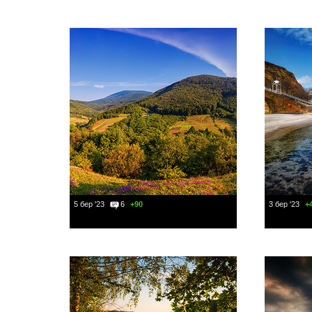
5 бер '23
6
+90
3 бер '23
+