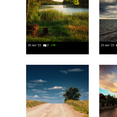
28 лют '23
2
+79
23 лют '23