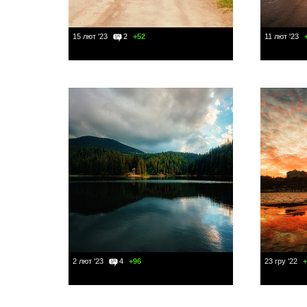
15 лют '23
2
+52
11 лют '23
2 лют '23
4
+96
23 гру '22
+