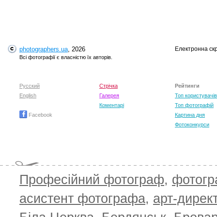
photographers.ua
, 2026
Електронна ск
Всі фотографії є власністю їх авторів.
Русский
Стрічка
Рейтинги
English
Галерея
Топ користувачів
Коментарі
Топ фотографій
Facebook
Картина дня
Фотоконкурси
Професійний фотограф
,
фотог
асистент фотографа
,
арт-дирек