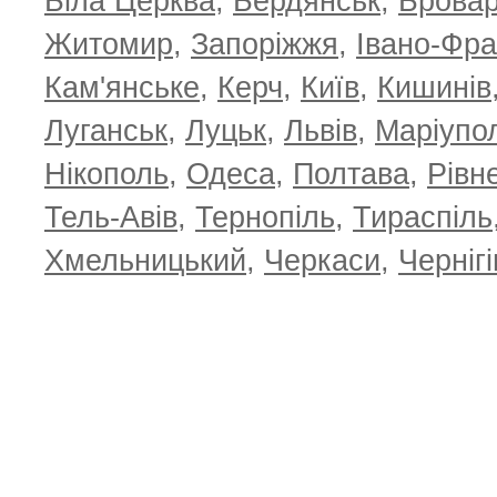
Біла Церква
,
Бердянськ
,
Брова
Житомир
,
Запоріжжя
,
Івано-Фра
Кам'янське
,
Керч
,
Київ
,
Кишинів
Луганськ
,
Луцьк
,
Львів
,
Маріупо
Нікополь
,
Одеса
,
Полтава
,
Рівн
Тель-Авів
,
Тернопіль
,
Тираспіль
Хмельницький
,
Черкаси
,
Чернігі