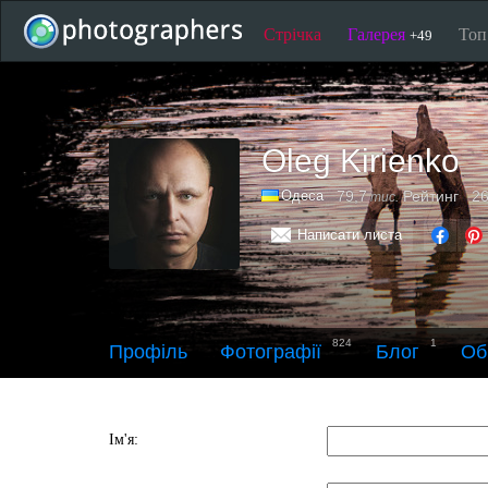
Стрічка
Галерея
То
+49
Oleg Kirienko
Одеса
79,7
Рейтинг
26
тис.
Написати листа
824
1
Профіль
Фотографії
Блог
Об
Ім'я: