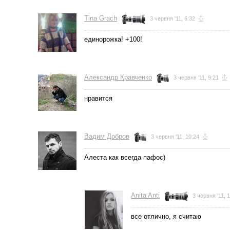
Tina Grach
3 червня '11, 6:32
единорожка! +100!
Александр Кравченко
3 червня '11, 9:21
нравится
Вадим Добров
3 червня '11, 10:24
Алеста как всегда пафос)
Anita Anti
3 червня '11, 
все отлично, я считаю