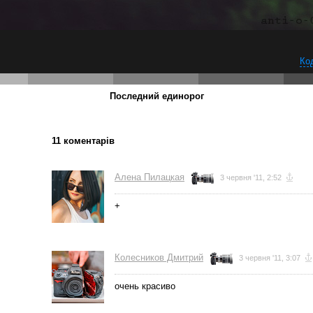
Ко
Последний единорог
11 коментарів
Алена Пилацкая
3 червня '11, 2:52
+
Колесников Дмитрий
3 червня '11, 3:07
очень красиво