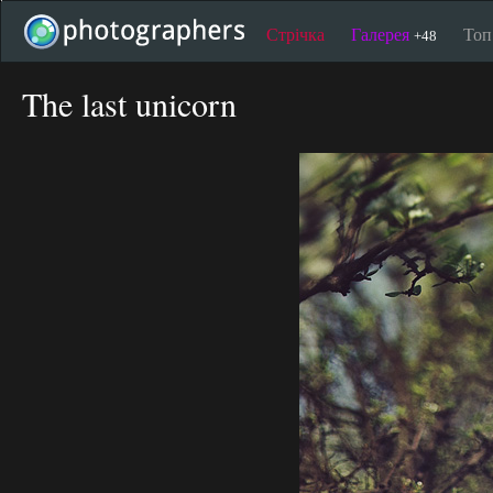
Стрічка
Галерея
То
+48
The last unicorn