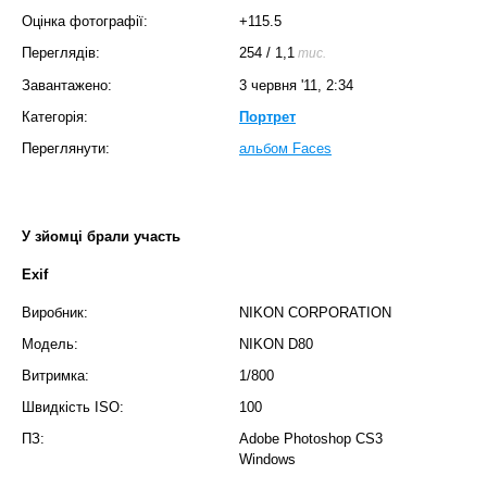
Оцінка фотографії:
+115.5
Переглядів:
254
/
1,1
тис.
Завантажено:
3 червня '11, 2:34
Категорія:
Портрет
Переглянути:
альбом Faces
У зйомці брали участь
Exif
Виробник:
NIKON CORPORATION
Модель:
NIKON D80
Витримка:
1/800
Швидкість ISO:
100
ПЗ:
Adobe Photoshop CS3
Windows