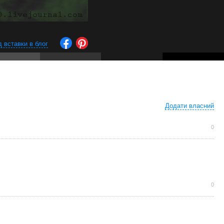
д вставки в блог
Додати власний
0
0