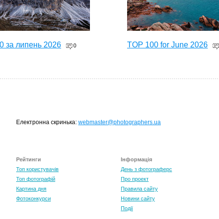
0 за липень 2026
TOP 100 for June 2026
0
Електронна скринька:
webmaster@photographers.ua
Рейтинги
Інформація
0 за травень 2026
Топ користувачів
День з фотограферс
0
Топ фотографій
Про проект
Картина дня
Правила сайту
Фотоконкурси
Новини сайту
Події