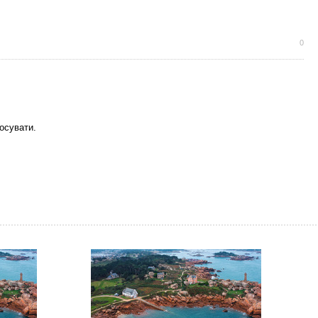
0
осувати.