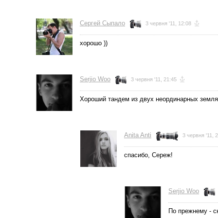
Сергей Сыпало
3 червня '11, 12:08
хорошо ))
Serjio Woo
3 червня '11, 21:45
Хороший тандем из двух неординарных земля
Anita Anti
3 червня '11, 
спасибо, Сереж!
Serjio Woo
По прежнему - с