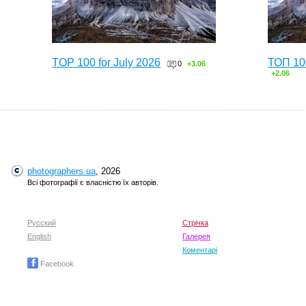
TOP 100 for July 2026
ТОП 10
0
+3.06
+2.06
photographers.ua
, 2026
Всі фотографії є власністю їх авторів.
Русский
Стрічка
English
TOP 100 for May 2026
Галерея
ТОП 10
0
+6.59
+4.30
Коментарі
Facebook