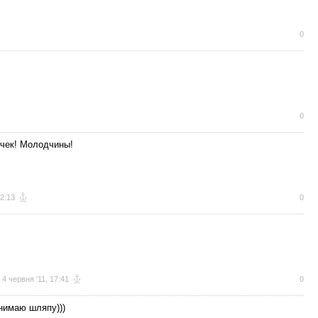
0
0
чек! Молодчины!
22:13
0
4 червня '11, 17:41
0
нимаю шляпу)))