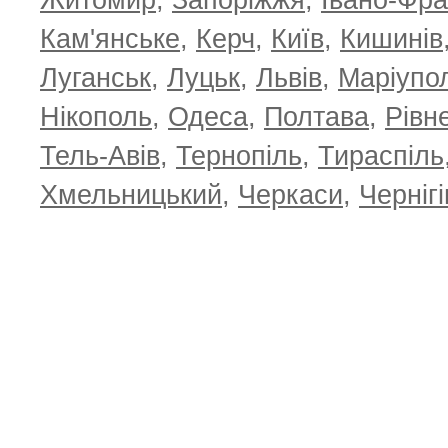
Житомир
,
Запоріжжя
,
Івано-Фра
Кам'янське
,
Керч
,
Київ
,
Кишинів
Луганськ
,
Луцьк
,
Львів
,
Маріупо
Нікополь
,
Одеса
,
Полтава
,
Рівн
Тель-Авів
,
Тернопіль
,
Тираспіль
Хмельницький
,
Черкаси
,
Чернігі