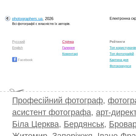
photographers.ua
, 2026
Електронна ск
Всі фотографії є власністю їх авторів.
Русский
Стрічка
Рейтинги
English
Галерея
Топ користувачів
Коментарі
Топ фотографій
Facebook
Картина дня
Фотоконкурси
Професійний фотограф
,
фотог
асистент фотографа
,
арт-дирек
Біла Церква
,
Бердянськ
,
Брова