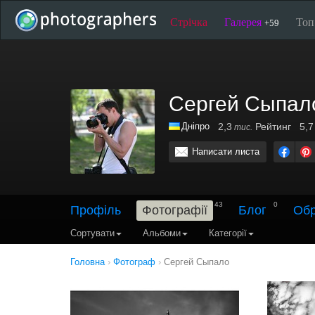
Стрічка
Галерея
То
+59
Сергей Сыпал
Дніпро
2,3
Рейтинг
5,7
тис.
Написати листа
43
0
Профіль
Фотографії
Блог
Обр
Сортувати
Альбоми
Категорії
Головна
›
Фотограф
›
Сергей Сыпало