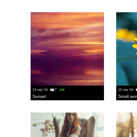
13 чер '16
7
+64
10 чер '16
Sunset
Small wor