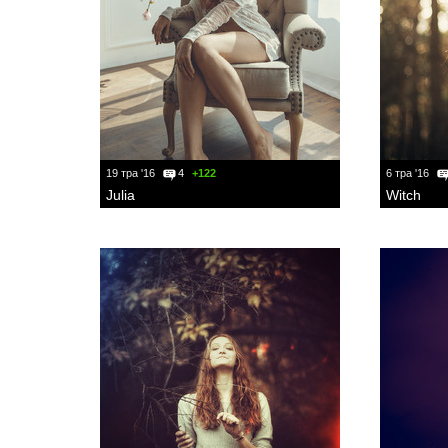
19 тра '16
4
+122
6 тра '16
Julia
Witch