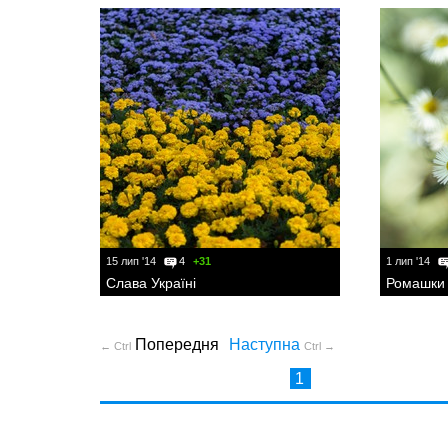
15 лип '14
4
+31
1 лип '14
Слава Україні
Ромашки
Попередня
Наступна
← Ctrl
Ctrl →
1