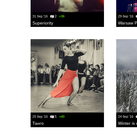
31 бер '16
2
+36
29 бер '16
Superiority
25 бер '16
5
+40
24 бер '16
Танго
Winter is