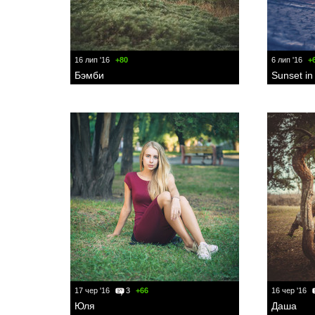
16 лип '16
+80
6 лип '16
+
Бэмби
Sunset in
17 чер '16
3
+66
16 чер '16
Юля
Даша