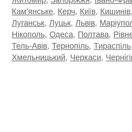
Житомир
,
Запоріжжя
,
Івано-Фра
Кам'янське
,
Керч
,
Київ
,
Кишинів
Луганськ
,
Луцьк
,
Львів
,
Маріупо
Нікополь
,
Одеса
,
Полтава
,
Рівн
Тель-Авів
,
Тернопіль
,
Тираспіль
Хмельницький
,
Черкаси
,
Чернігі