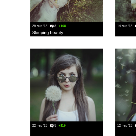
29 лип '13
8
+168
14 лип '13
Sleeping beauty
22 чер '13
5
+119
12 чер '13