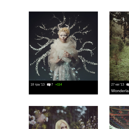
18 тра '13
7
+114
27 кві '13
Wonderla