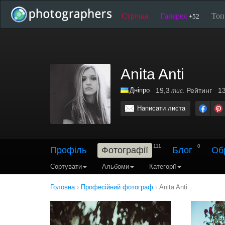
Стрічка
Галерея
То
+52
Anita Anti
Дніпро
19,3
Рейтинг
13
тис.
Написати листа
111
0
Профіль
Фотографії
Блог
Об
Сортувати
Альбоми
Категорії
Головна
›
Професійний фотограф
›
Anita Anti