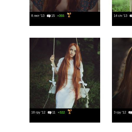
8 лют '13
15
+355
14 січ '13
18 гру '12
11
+322
3 гру '12