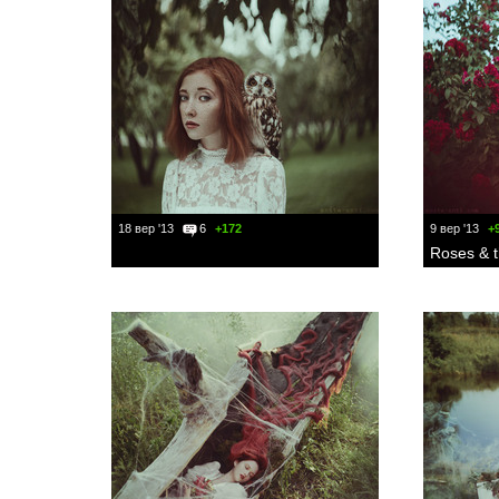
18 вер '13
6
+172
9 вер '13
+
Roses & 