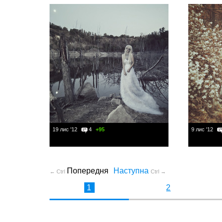
19 лис '12
4
+95
9 лис '12
Попередня
Наступна
← Ctrl
Ctrl →
1
2