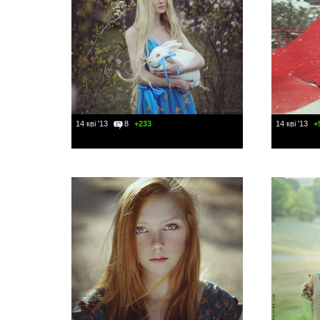
14 кві '13
8
+233
14 кві '13
+