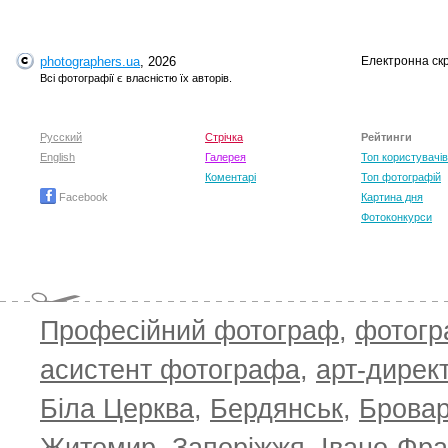
photographers.ua
, 2026
Електронна ск
Всі фотографії є власністю їх авторів.
Русский
Стрічка
Рейтинги
English
Галерея
Топ користувачів
Коментарі
Топ фотографій
Facebook
Картина дня
Фотоконкурси
Професійний фотограф
,
фотог
асистент фотографа
,
арт-дирек
Біла Церква
,
Бердянськ
,
Брова