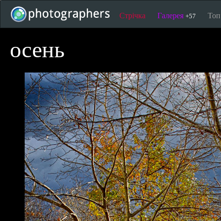
Стрічка
Галерея
То
+57
осень