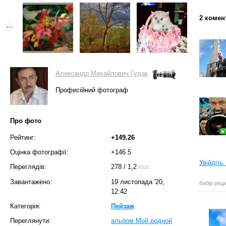
2 комен
Александр Михайлович Гудак
Професійний фотограф
Про фото
Рейтинг:
+149.26
Оцінка фотографії:
+146.5
Увійдіть
Переглядів:
278
/
1,2
тис.
Завантажено:
19 листопада '20,
Вибір реда
12:42
Категорія:
Пейзаж
Переглянути:
альбом Мой родной