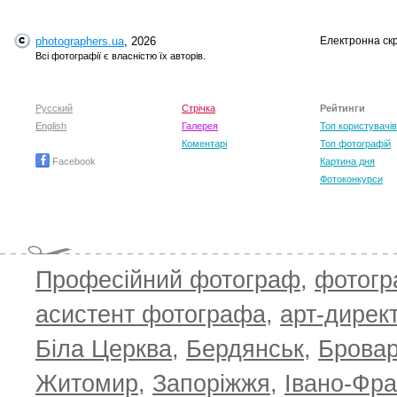
photographers.ua
, 2026
Електронна ск
Всі фотографії є власністю їх авторів.
Русский
Стрічка
Рейтинги
English
Галерея
Топ користувачів
Коментарі
Топ фотографій
Facebook
Картина дня
Фотоконкурси
T
Професійний фотограф
,
фотог
асистент фотографа
,
арт-дирек
Біла Церква
,
Бердянськ
,
Брова
Житомир
,
Запоріжжя
,
Івано-Фра