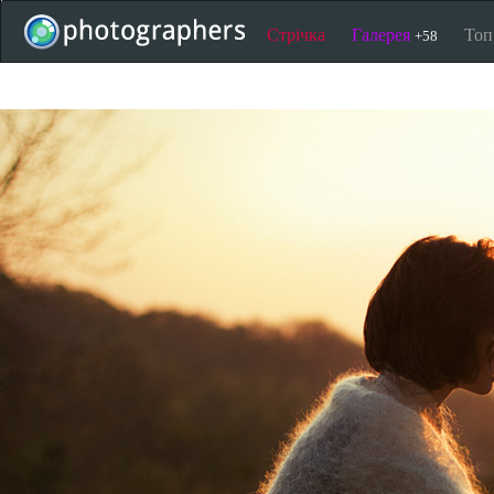
Стрічка
Галерея
То
+58