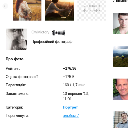
7 комен
← Остання
фотографія
OwlVictory
Професійний фотограф
Про фото
Рейтинг:
+176.96
Оцінка фотографії:
+175.5
Переглядів:
160
/
1,7
тис.
Завантажено:
10 вересня '13,
11:01
Категорія:
Портрет
Переглянути:
альбом 7