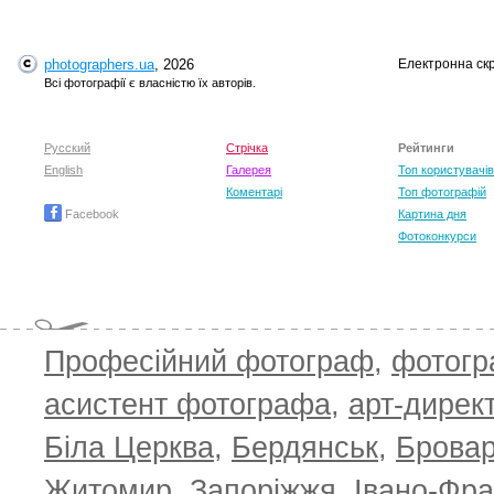
photographers.ua
, 2026
Електронна ск
Всі фотографії є власністю їх авторів.
Русский
Стрічка
Рейтинги
English
Галерея
Топ користувачів
Коментарі
Топ фотографій
Facebook
Картина дня
Фотоконкурси
Професійний фотограф
,
фотог
асистент фотографа
,
арт-дирек
Біла Церква
,
Бердянськ
,
Брова
TOP 100 for May 2026
ТОП 100 з
0
+6.59
+4.30
Житомир
,
Запоріжжя
,
Івано-Фра