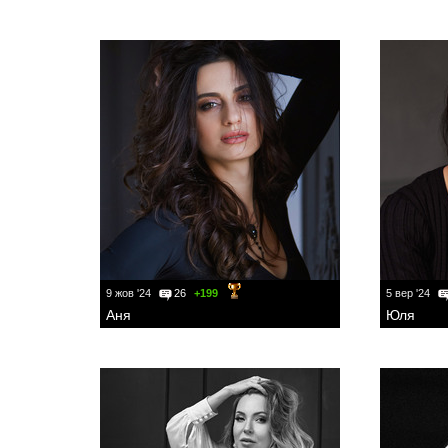
9 жов '24
26
+199
5 вер '24
Аня
Юля