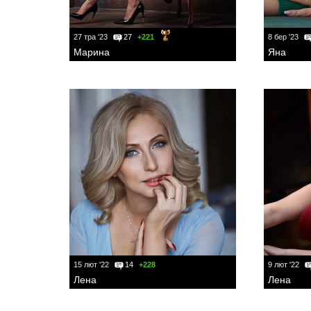
27 тра '23
27
+221
8 бер '23
Марина
Яна
15 лют '22
14
+228
9 лют '22
Лена
Лена