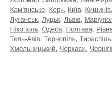
Житомир
,
Запоріжжя
,
Івано-Фра
Кам'янське
,
Керч
,
Київ
,
Кишинів
Луганськ
,
Луцьк
,
Львів
,
Маріупо
Нікополь
,
Одеса
,
Полтава
,
Рівн
Тель-Авів
,
Тернопіль
,
Тираспіль
Хмельницький
,
Черкаси
,
Чернігі