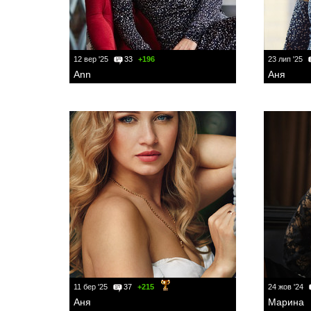
12 вер '25
33
+196
23 лип '25
Ann
Аня
11 бер '25
37
+215
24 жов '24
Аня
Марина