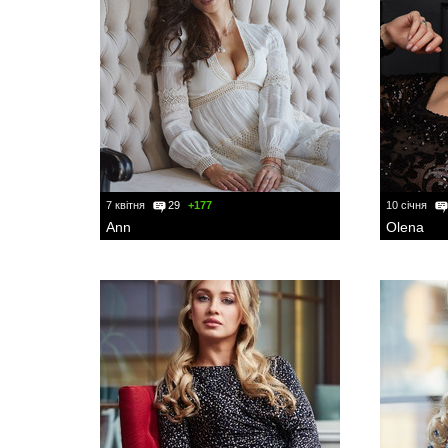
7 квітня
29
+177
10 січня
Ann
Olena