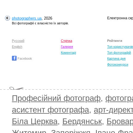
photographers.ua
, 2026
Електронна ск
Всі фотографії є власністю їх авторів.
Русский
Стрічка
Рейтинги
English
Галерея
Топ користувачів
Коментарі
Топ фотографій
Facebook
Картина дня
Фотоконкурси
Професійний фотограф
,
фотог
асистент фотографа
,
арт-дирек
Біла Церква
,
Бердянськ
,
Брова