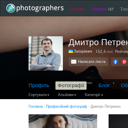
Стрічка
Галерея
То
+57
Дмитро Петре
Запоріжжя
152,4
Рейтин
тис.
Написати листа
665
1
Профіль
Фотографії
Блог
Об
Сортувати
Альбоми
Категорії
Головна
›
Професійний фотограф
›
Дмитро Петренко