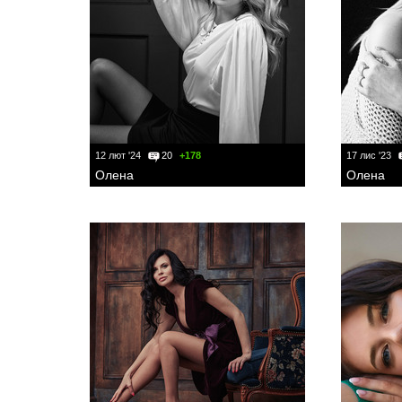
12 лют '24
20
+178
17 лис '23
Олена
Олена