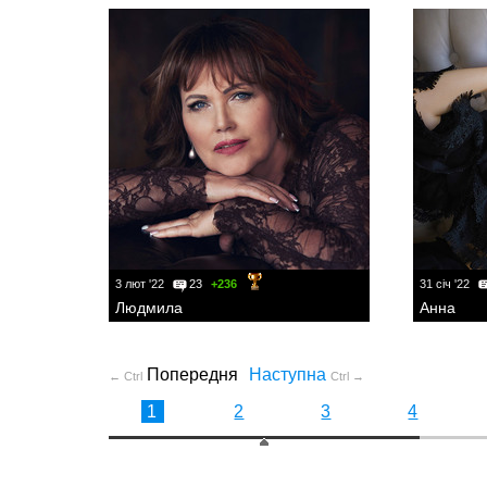
3 лют '22
23
+236
31 січ '22
Людмила
Анна
Попередня
Наступна
← Ctrl
Ctrl →
1
2
3
4