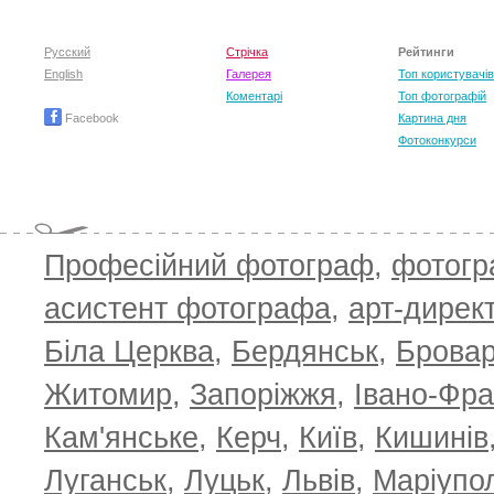
Русский
Стрічка
Рейтинги
English
Галерея
Топ користувачів
Коментарі
Топ фотографій
Facebook
Картина дня
Фотоконкурси
Професійний фотограф
,
фотог
T
асистент фотографа
,
арт-дирек
Біла Церква
,
Бердянськ
,
Брова
Житомир
,
Запоріжжя
,
Івано-Фра
Кам'янське
,
Керч
,
Київ
,
Кишинів
Луганськ
,
Луцьк
,
Львів
,
Маріупо