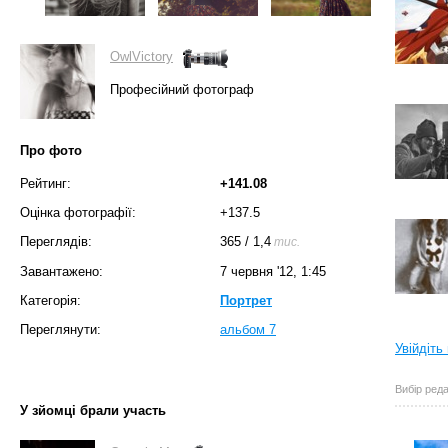
OwlVictory
Професійний фотограф
Про фото
Рейтинг:
+141.08
Оцінка фотографії:
+137.5
Переглядів:
365
/
1,4
тис.
Завантажено:
7 червня '12, 1:45
Категорія:
Портрет
Переглянути:
альбом 7
Увійдіть
Вибір реда
У зйомці брали участь