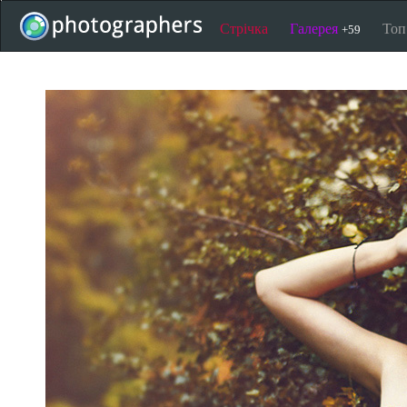
Стрічка
Галерея
То
+59