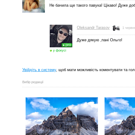
Не бачила ще такого павука! Цiкаво! Дуже до
Oleksandr Tarasov
1 червня
Дуже дякую ,пані Ольго!
у фокусі
Увійдіть в систему
, щоб мати можливість коментувати та гол
Вибір редакції