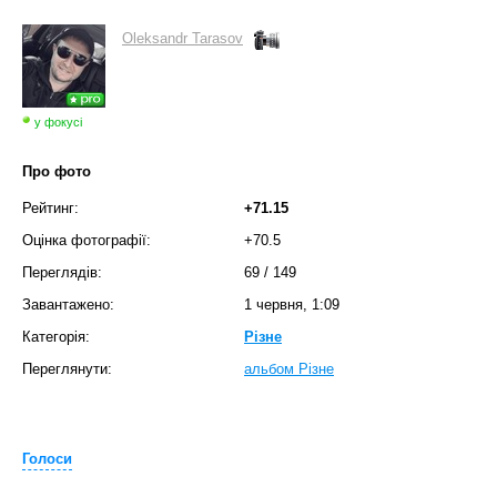
Oleksandr Tarasov
у фокусі
Про фото
Рейтинг:
+71.15
Оцінка фотографії:
+70.5
Переглядів:
69
/
149
Завантажено:
1 червня, 1:09
Категорія:
Різне
Переглянути:
альбом Різне
Голоси