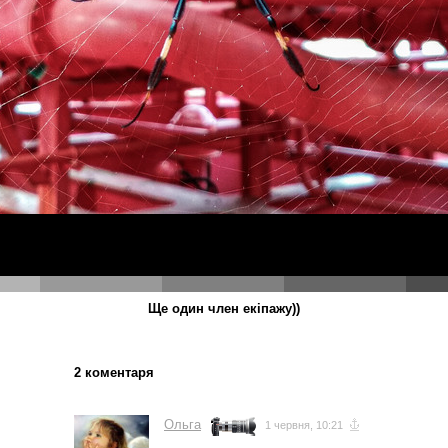
Ще один член екіпажу))
2 коментаря
Ольга
1 червня, 10:21