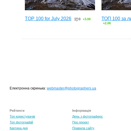
TOP 100 for July 2026
ТОП 100 за л
0
+3.06
+2.06
Електронна скринька:
webmaster@photographers.ua
Рейтинги
Інформація
Топ користувачів
День з фотограферс
Топ фотографій
Про проект
Картина дня
Правила сайту