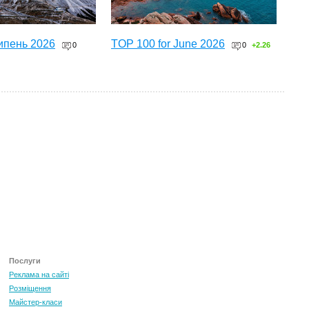
ипень 2026
TOP 100 for June 2026
0
0
+2.26
ТОП 100 за червень 2026
0
+3.16
Послуги
Реклама на сайті
Розміщення
Майстер-класи