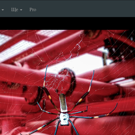
п
Ще
Pro