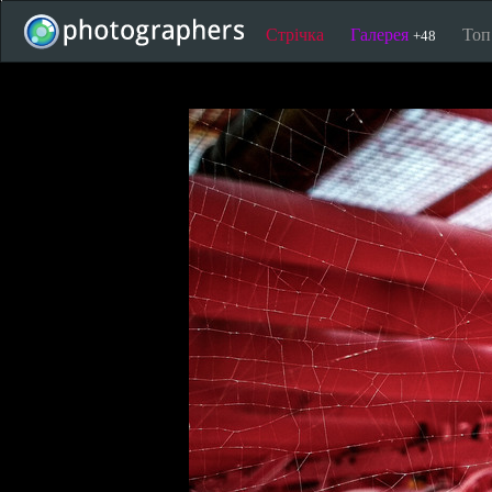
Стрічка
Галерея
То
+48