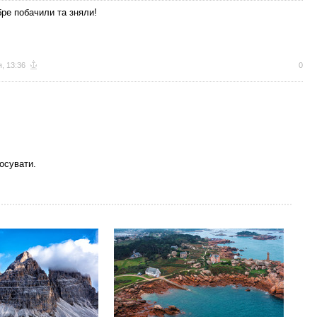
бре побачили та зняли!
, 13:36
0
осувати.