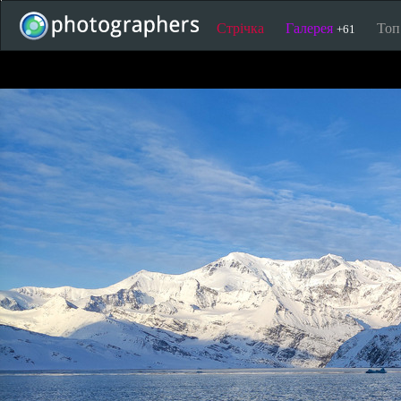
Стрічка
Галерея
То
+61