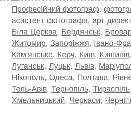
Професійний фотограф
,
фотог
асистент фотографа
,
арт-дирек
Біла Церква
,
Бердянськ
,
Брова
TOP 100 for May 2026
ТОП 100 з
0
+6.59
+4.30
Житомир
,
Запоріжжя
,
Івано-Фра
Кам'янське
,
Керч
,
Київ
,
Кишинів
Луганськ
,
Луцьк
,
Львів
,
Маріупо
Нікополь
,
Одеса
,
Полтава
,
Рівн
Тель-Авів
,
Тернопіль
,
Тираспіль
Хмельницький
,
Черкаси
,
Чернігі