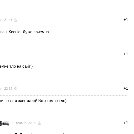
+1
я, 21:41
 пані Ксеніє! Дуже приємно.
+1
емне тло на сайті)
+1
я, 22:32
и повз, а завітали))! Вже темне тло)
+1
21 травня, 22:39