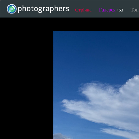
Стрічка
Галерея
То
+53