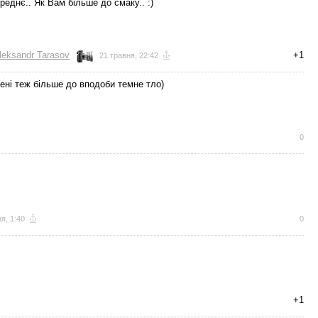
реднє.. Як Вам більше до смаку.. :)
leksandr Tarasov
+1
21 травня, 22:42
ені теж більше до вподоби темне тло)
0
я, 1:40
0
+1