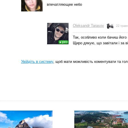
впечатляющее небо
Oleksandr Tarasov
22 травн
Так, особливо коли бачиш його
Щиро дякую, що завітали і за ві
Увійдіть в систему
, щоб мати можливість коментувати та гол