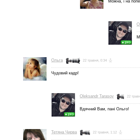
Можна, і на попе
O
М
Ольга
22 травня, 0:34
Чудовий кадр!
Oleksandr Tarasov
22 травн
Вдячний Вам, пані Ольго!
Тетяна Чирва
22 травня, 1:12