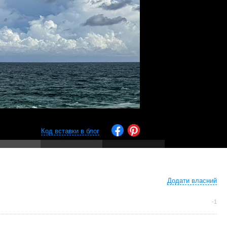
Код вставки в блог
Додати власний
-1