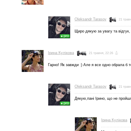
Oleksandr Tarasov
21 травн
Щиро дякую за увагу та відгук,
Ірина Кулікова
21 травня, 22:26
Гарно! Як завжди :) Але я все одно обрала б т
Oleksandr Tarasov
21 травн
Дякую,пані Ірино, що не пройшл
Ірина Кулікова