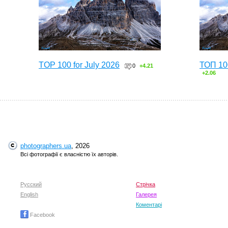
TOP 100 for July 2026
ТОП 10
0
+4.21
+2.06
photographers.ua
, 2026
Всі фотографії є власністю їх авторів.
Русский
Стрічка
English
TOP 100 for May 2026
Галерея
ТОП 10
0
+6.59
+4.30
Коментарі
Facebook