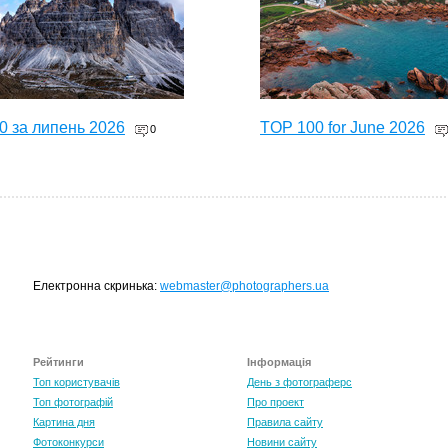
0 за липень 2026
TOP 100 for June 2026
0
Електронна скринька:
webmaster@photographers.ua
Рейтинги
Інформація
0 за травень 2026
Топ користувачів
День з фотограферс
0
Топ фотографій
Про проект
Картина дня
Правила сайту
Фотоконкурси
Новини сайту