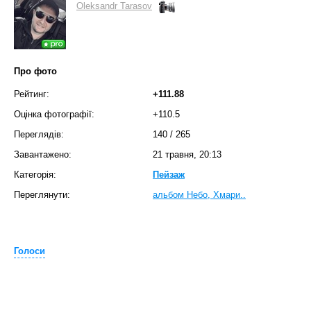
Oleksandr Tarasov
Про фото
Рейтинг:
+111.88
Оцінка фотографії:
+110.5
Переглядів:
140
/
265
Завантажено:
21 травня, 20:13
Категорія:
Пейзаж
Переглянути:
альбом Небо, Хмари..
Голоси