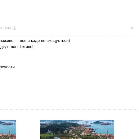
я, 1:43
0
 наживо — все в кадр не вміщується)
дгук, пані Тетяно!
осувати.