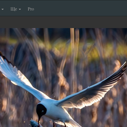
п
Ще
Pro