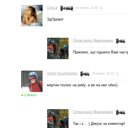
Ольга
19 квітня, 11:36
ЗдОрово!
Олександр Ярмошевич
Приємно, що підняло Вам настр
Viktor Kucherenko
19 квітня, 21:21
мартин полює на рибу, а ви на них обох)
у фокусі
Олександр Ярмошевич
Так і є….) Дякую за коментар!