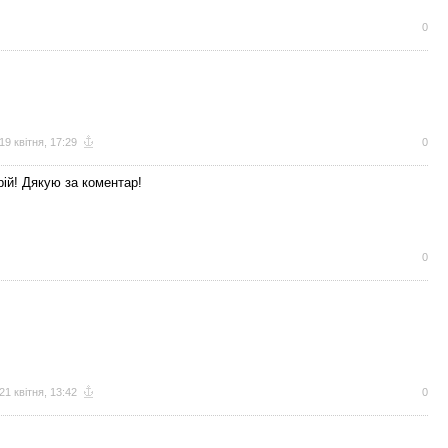
0
19 квітня, 17:29
0
ій! Дякую за коментар!
0
21 квітня, 13:42
0