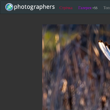
Стрічка
Галерея
То
+55