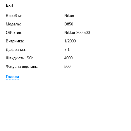
Exif
Виробник:
Nikon
Модель:
D850
Об'єктив:
Nikkor 200-500
Витримка:
1/2000
Діафрагма:
7.1
Швидкість ISO:
4000
Фокусна відстань:
500
Голоси