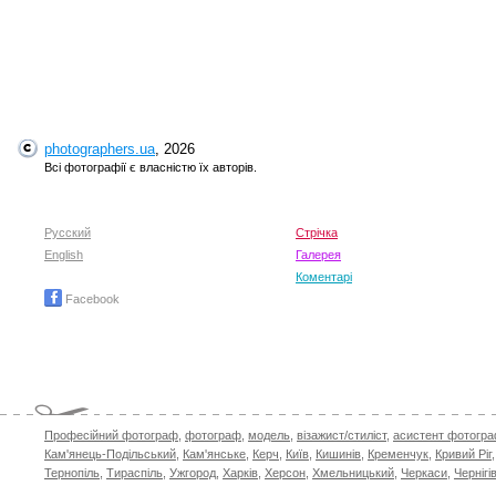
photographers.ua
, 2026
Всі фотографії є власністю їх авторів.
Русский
Стрічка
English
Галерея
Коментарі
Facebook
Професійний фотограф
,
фотограф
,
модель
,
візажист/стиліст
,
асистент фотогр
Кам'янець-Подільський
,
Кам'янське
,
Керч
,
Київ
,
Кишинів
,
Кременчук
,
Кривий Ріг
Тернопіль
,
Тираспіль
,
Ужгород
,
Харків
,
Херсон
,
Хмельницький
,
Черкаси
,
Чернігі