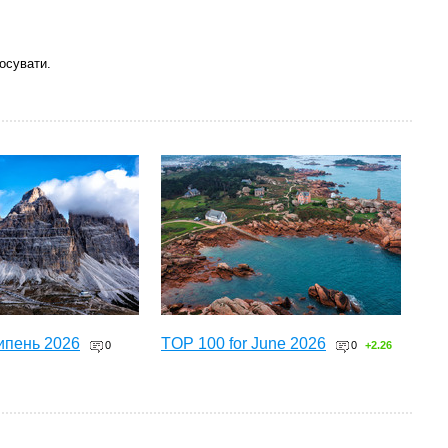
осувати.
ипень 2026
TOP 100 for June 2026
0
0
+2.26