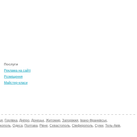
ТОП 100 за червень 2026
0
+3.16
Послуги
Реклама на сайті
Розміщення
Майстер-класи
ця
,
Горлівка
,
Дніпро
,
Донецьк
,
Житомир
,
Запоріжжя
,
Івано-Франківськ
,
ікополь
,
Одеса
,
Полтава
,
Рівне
,
Севастополь
,
Сімферополь
,
Суми
,
Тель-Авів
,