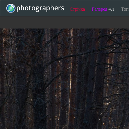
Стрічка
Галерея
То
+61