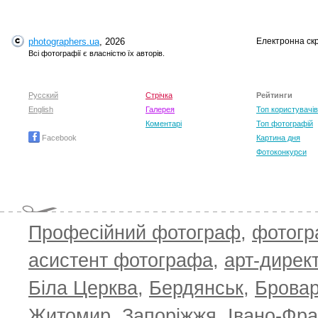
photographers.ua
, 2026
Електронна ск
Всі фотографії є власністю їх авторів.
Русский
Стрічка
Рейтинги
English
Галерея
Топ користувачів
Коментарі
Топ фотографій
Facebook
Картина дня
Фотоконкурси
Професійний фотограф
,
фотог
асистент фотографа
,
арт-дирек
Біла Церква
,
Бердянськ
,
Брова
TOP 100 for May 2026
ТОП 100 з
0
+6.59
+4.30
Житомир
,
Запоріжжя
,
Івано-Фра