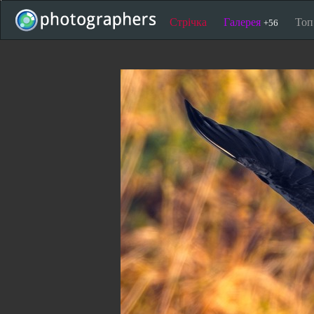
Стрічка
Галерея
То
+56