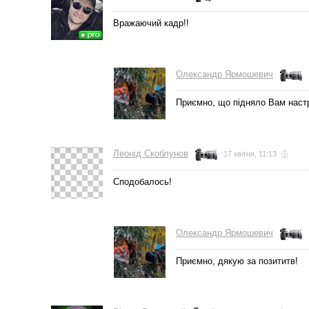
Вражаючий кадр!!
Олександр Ярмошевич
Приємно, що підняло Вам настр
Леонід Скоблунов
17 квітня, 11:13
Сподобалось!
Олександр Ярмошевич
Приємно, дякую за позититв!