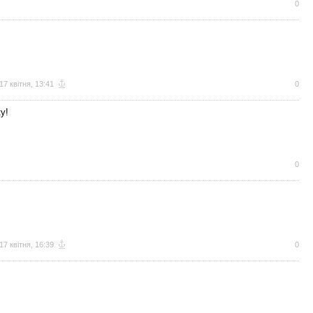
0
17 квітня, 13:41
0
у!
0
17 квітня, 16:39
0