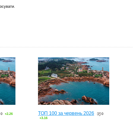
осувати.
ТОП 100 за червень 2026
0
+2.26
0
+3.16