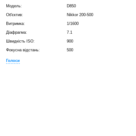
Модель:
D850
Об'єктив:
Nikkor 200-500
Витримка:
1/1600
Діафрагма:
7.1
Швидкість ISO:
900
Фокусна відстань:
500
Голоси