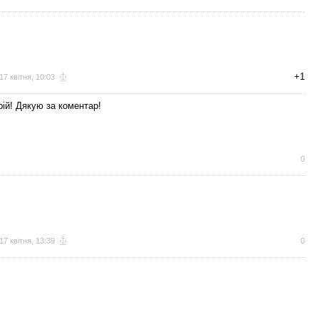
+1
17 квітня, 10:03
ій! Дякую за коментар!
0
17 квітня, 13:39
0