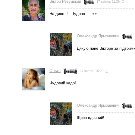
Вiктор Ревуцький
17 квітня, 11:39
На диво..!...Чудово..!...++
Олександр Ярмошевич
Дякую пане Вікторе за підтримк
Ольга
17 квітня, 15:20
Чудовий кадр!
Олександр Ярмошевич
Щиро вдячний!