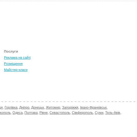
Послуги
Реклама на сайті
Розміщення
Майстер-класи
ця
,
Горлівка
,
Дніпро
,
Донецьк
,
Житомир
,
Запоріжжя
,
Івано-Франківськ
,
ікополь
,
Одеса
,
Полтава
,
Рівне
,
Севастополь
,
Сімферополь
,
Суми
,
Тель-Авів
,