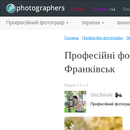
Стрічка
Галерея
То
+54
Професійний фотограф
Україна
Івано
Головна
›
Професійні фотографи
›
Ук
Професійні фо
Франківськ
Видно 1-6 з 6
Oleg Batsala
Професійний фотогра