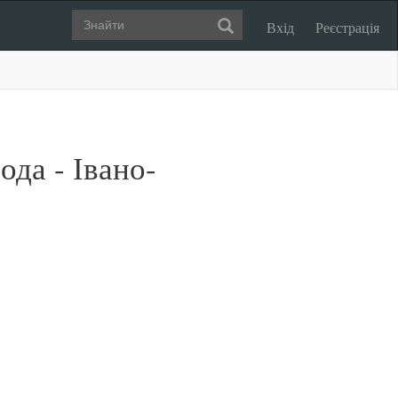
Вхід
Реєстрація
да - Івано-