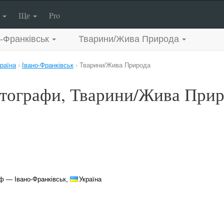
п
Ще
Pro
-Франківськ
Тварини/Жива Природа
раїна
›
Івано-Франківськ
›
Тварини/Жива Природа
тографи, Тварини/Жива Приро
ф — Івано-Франківськ,
Україна