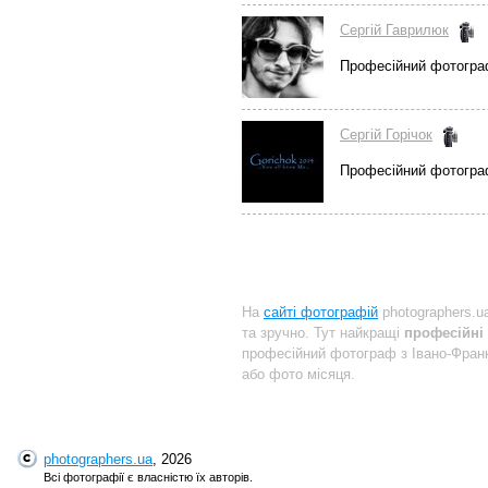
Сергій Гаврилюк
Професійний фотогра
Сергій Горічок
Професійний фотогра
На
сайті фотографій
photographers.u
та зручно. Тут найкращі
професійні
професійний фотограф з Івано-Фра
або фото місяця.
photographers.ua
, 2026
Всі фотографії є власністю їх авторів.