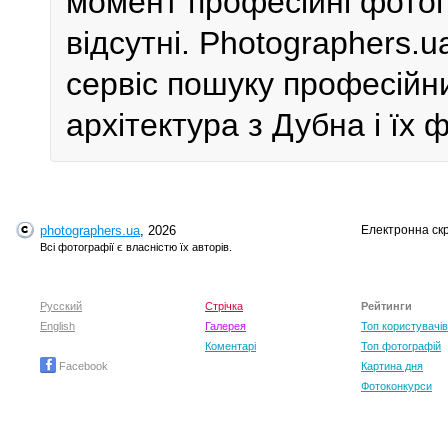
момент професійні фотог
відсутні. Photographers.
сервіс пошуку професійн
архітектура з Дубна і їх 
photographers.ua
, 2026
Електронна ск
Всі фотографії є власністю їх авторів.
Русский
Стрічка
Рейтинги
English
Галерея
Топ користувачів
Коментарі
Топ фотографій
Facebook
Картина дня
Фотоконкурси