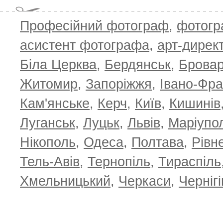
Професійний фотограф
,
фотог
асистент фотографа
,
арт-дирек
Біла Церква
,
Бердянськ
,
Брова
Житомир
,
Запоріжжя
,
Івано-Фра
Кам'янське
,
Керч
,
Київ
,
Кишинів
Луганськ
,
Луцьк
,
Львів
,
Маріупо
Нікополь
,
Одеса
,
Полтава
,
Рівн
Тель-Авів
,
Тернопіль
,
Тираспіль
Хмельницький
,
Черкаси
,
Чернігі