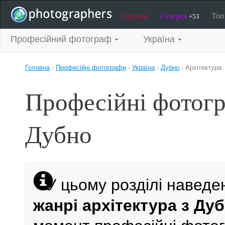
Стрічка
Галерея
То
+53
Професійний фотограф
Україна
Головна
›
Професійні фотографи
›
Україна
›
Дубно
›
Архітектура
Професійні фотогр
Дубно
У цьому розділі наведе
жанрі архітектура з Ду