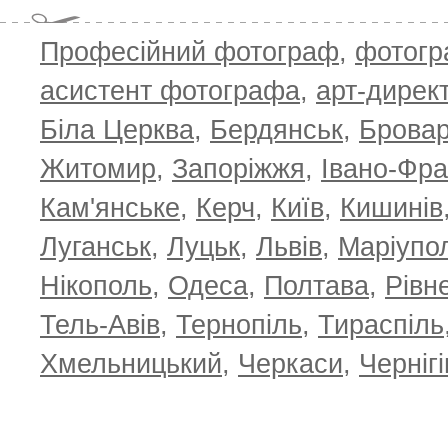
Професійний фотограф
,
фотог
асистент фотографа
,
арт-дирек
Біла Церква
,
Бердянськ
,
Брова
Житомир
,
Запоріжжя
,
Івано-Фра
Кам'янське
,
Керч
,
Київ
,
Кишинів
Луганськ
,
Луцьк
,
Львів
,
Маріупо
Нікополь
,
Одеса
,
Полтава
,
Рівн
Тель-Авів
,
Тернопіль
,
Тираспіль
Хмельницький
,
Черкаси
,
Чернігі