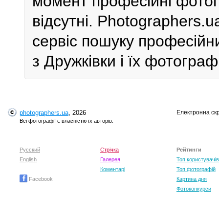
момент професійні фотог
відсутні. Photographers.
сервіс пошуку професійн
з Дружківки і їх фотограф
photographers.ua
, 2026
Електронна ск
Всі фотографії є власністю їх авторів.
Русский
Стрічка
Рейтинги
English
Галерея
Топ користувачів
Коментарі
Топ фотографій
Facebook
Картина дня
Фотоконкурси