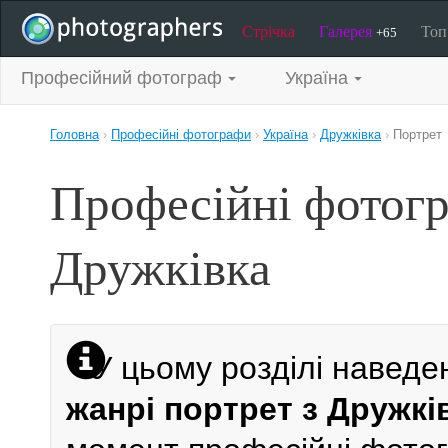
Стрічка
Галерея
То
+65
Професійний фотограф
Україна
Головна
›
Професійні фотографи
›
Україна
›
Дружківка
›
Портрет
Професійні фотогр
Дружківка
У цьому розділі наведе
жанрі портрет з Дружкі