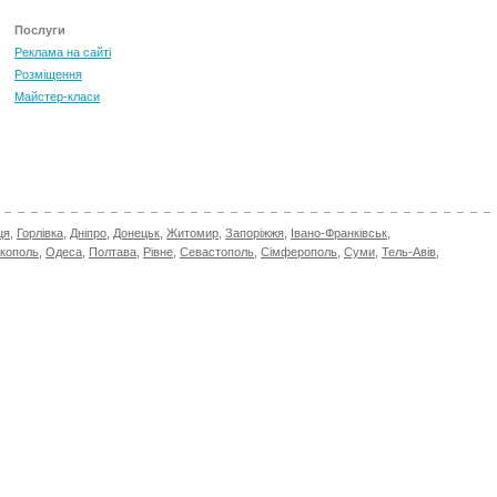
Послуги
Реклама на сайті
Розміщення
Майстер-класи
ця
,
Горлівка
,
Дніпро
,
Донецьк
,
Житомир
,
Запоріжжя
,
Івано-Франківськ
,
ікополь
,
Одеса
,
Полтава
,
Рівне
,
Севастополь
,
Сімферополь
,
Суми
,
Тель-Авів
,