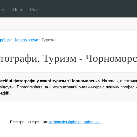
п
Ще
Pro
раїна
›
Чорноморськ
›
Туризм
тографи, Туризм - Чорномор
есійні фотографи у жанрі туризм з Чорноморська
. На жаль, в поточ
 відсутні. Photographers.ua - безкоштовний онлайн-сервіс пошуку професі
рафій.
Електронна скринька:
webmaster@photographers.ua