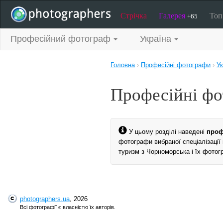
Стрічка
Галерея
То
+65
Професійний фотограф
Україна
Головна
›
Професійні фотографи
›
Ук
Професійні фо
У цьому розділі наведені
проф
фотографи вибраної спеціалізації
туризм з Чорноморська і їх фотог
photographers.ua
, 2026
Всі фотографії є власністю їх авторів.