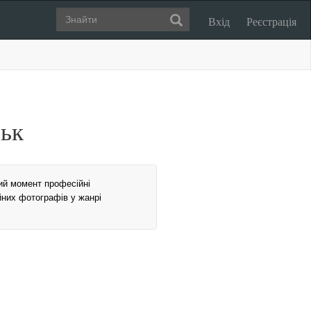
Вхід
Реєстрація
ськ
ний момент професійні
йних фотографів у жанрі