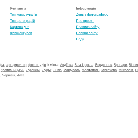
Рейтинги
Інформація
Топ користувачів
День з фотограферс
Топ фотографій
Про проект
Картина дня
Правила сайту
Фотоконкурси
Новини сайту
Події
афа
,
арт-директор
,
фотостудія
із міста:
Авдіївка
,
Біла Церква
,
Бердянськ
,
Бровари
,
Вінни
,
Кропивницький
,
Луганськ
,
Луцьк
,
Львів
,
Маріуполь
,
Мелітополь
,
Мукачево
,
Миколаїв
,
Н
в
,
Чернівці
,
Ялта