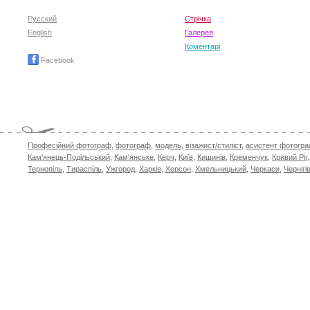
Русский
Стрічка
English
Галерея
Коментарі
Facebook
Професійний фотограф
,
фотограф
,
модель
,
візажист/стиліст
,
асистент фотогр
Кам'янець-Подільський
,
Кам'янське
,
Керч
,
Київ
,
Кишинів
,
Кременчук
,
Кривий Ріг
Тернопіль
,
Тираспіль
,
Ужгород
,
Харків
,
Херсон
,
Хмельницький
,
Черкаси
,
Чернігі