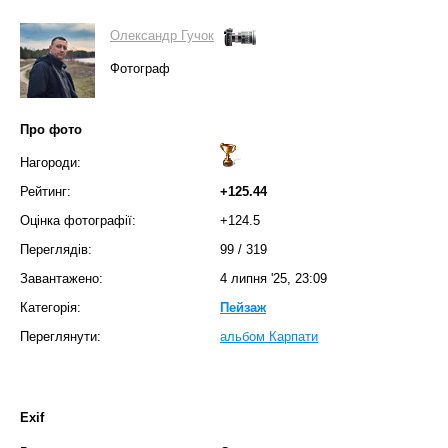
Олександр Гучок
Фотограф
Про фото
Нагороди:
Рейтинг:
+125.44
Оцінка фотографії:
+124.5
Переглядів:
99
/
319
Завантажено:
4 липня '25, 23:09
Категорія:
Пейзаж
Переглянути:
альбом Карпати
Exif