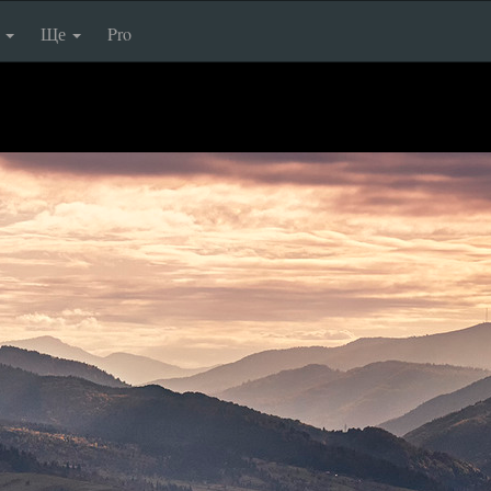
п
Ще
Pro