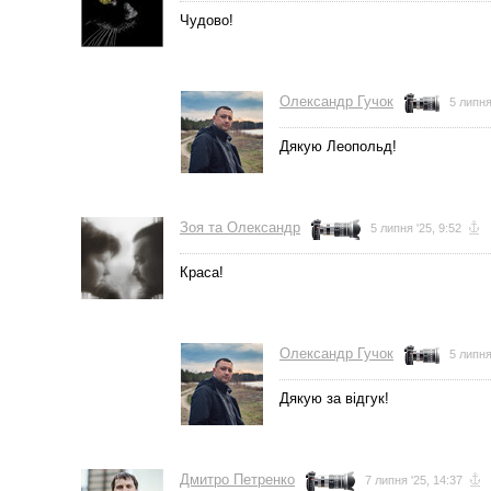
Чудово!
Олександр Гучок
5 липня
Дякую Леопольд!
Зоя та Олександр
5 липня '25, 9:52
Краса!
Олександр Гучок
5 липня
Дякую за відгук!
Дмитро Петренко
7 липня '25, 14:37