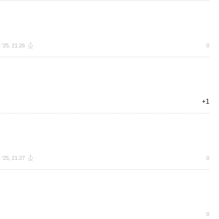
 '25, 21:26
0
+1
 '25, 21:27
0
0