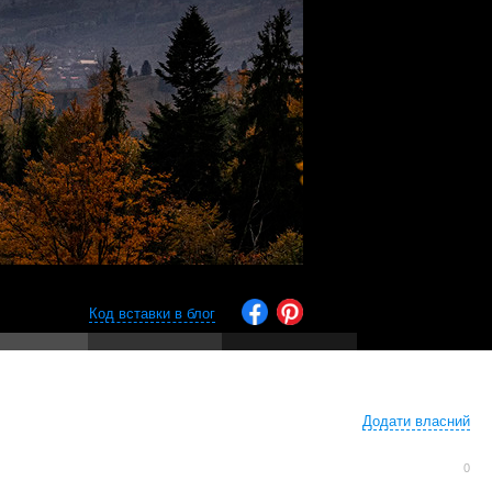
Код вставки в блог
Додати власний
0