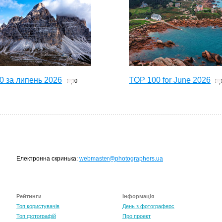
0 за липень 2026
TOP 100 for June 2026
0
Електронна скринька:
webmaster@photographers.ua
Рейтинги
Інформація
0 за травень 2026
Топ користувачів
День з фотограферс
0
Топ фотографій
Про проект