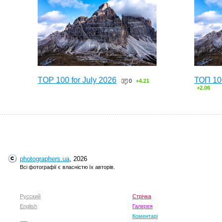
TOP 100 for July 2026
ТОП 10
0
+4.21
+2.06
photographers.ua
, 2026
Всі фотографії є власністю їх авторів.
Русский
Стрічка
English
TOP 100 for May 2026
Галерея
ТОП 10
0
+6.59
+4.30
Коментарі