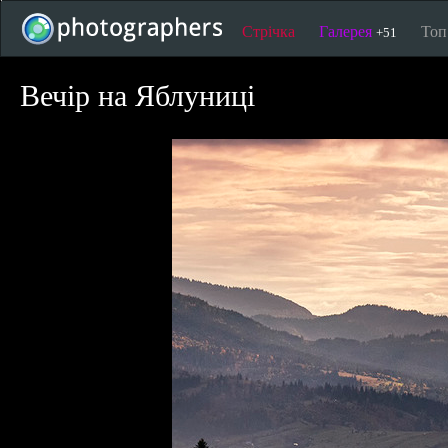
Стрічка
Галерея
То
+51
Вечір на Яблуниці