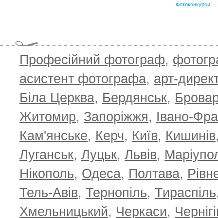
Фотоконкурси
Професійний фотограф
,
фотог
асистент фотографа
,
арт-дирек
Біла Церква
,
Бердянськ
,
Брова
TOP 100 for May 2026
ТОП 100 з
0
+6.59
+4.30
Житомир
,
Запоріжжя
,
Івано-Фра
Кам'янське
,
Керч
,
Київ
,
Кишинів
Луганськ
,
Луцьк
,
Львів
,
Маріупо
Нікополь
,
Одеса
,
Полтава
,
Рівн
Тель-Авів
,
Тернопіль
,
Тираспіль
Хмельницький
,
Черкаси
,
Чернігі