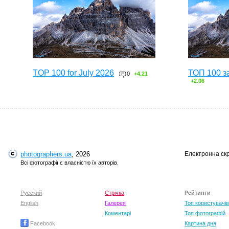
TOP 100 for July 2026
ТОП 100 з
0
+4.21
+2.06
photographers.ua
, 2026
Електронна ск
Всі фотографії є власністю їх авторів.
Русский
Стрічка
Рейтинги
English
Галерея
Топ користувачів
Коментарі
Топ фотографій
Facebook
Картина дня