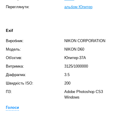
Переглянути:
альбом Юпитер
Exif
Виробник:
NIKON CORPORATION
Модель:
NIKON D60
Об'єктив:
Юпитер-37А
Витримка:
3125/1000000
Діафрагма:
3.5
Швидкість ISO:
200
ПЗ:
Adobe Photoshop CS3
Windows
Голоси