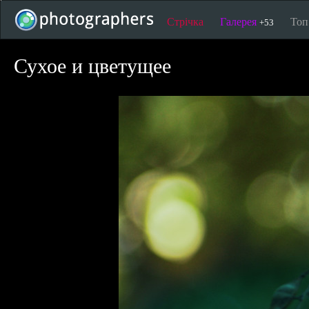
Стрічка
Галерея
То
+53
Сухое и цветущее