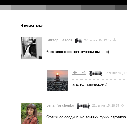
4 коментаря
Виктор Плясов
22 липня '15, 12:07
бокэ киношное практически вышло))
HELLEN
22 липня '15, 1
ага, голливудское :)
Lena Panchenko
22 липня '15, 19:15
Отличное соединение темных сухих стручков 