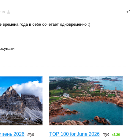
+1
9:19
се времена года в себе сочетает одновременно :)
осувати.
ипень 2026
TOP 100 for June 2026
0
0
+2.26