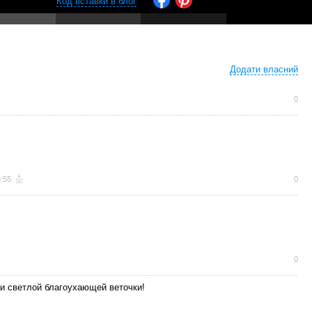
Код вставки в блог
Додати власний
0
8:55
0
0
и светлой благоухающей веточки!