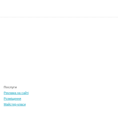
ТОП 100 за червень 2026
0
+3.16
Послуги
Реклама на сайті
Розміщення
Майстер-класи