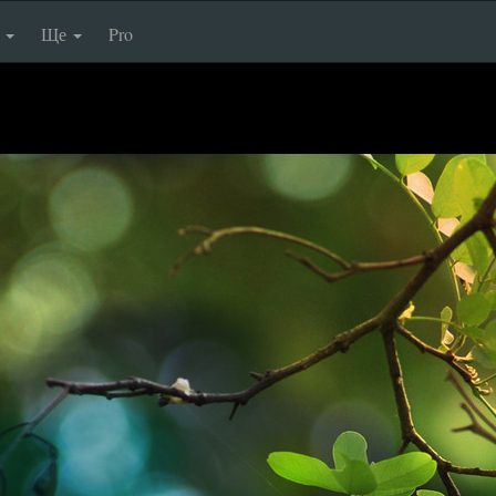
п
Ще
Pro