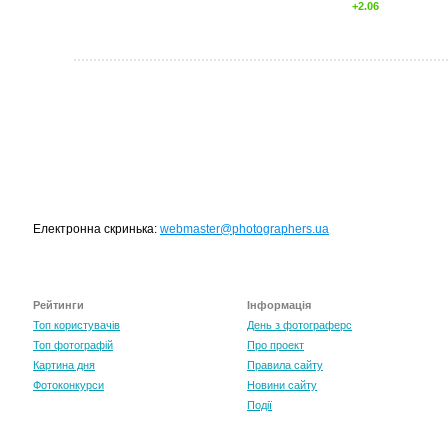
+2.06
Електронна скринька:
webmaster@photographers.ua
Рейтинги
Інформація
Топ користувачів
День з фотограферс
Топ фотографій
Про проект
Картина дня
Правила сайту
Фотоконкурси
Новини сайту
Події