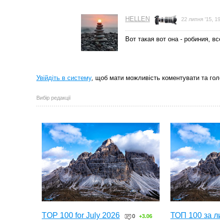
HELLEN
22 липня '15, 1
Вот такая вот она - робиния, в
Увійдіть в систему
, щоб мати можливість коментувати та гол
Вибір редакції
TOP 100 for July 2026
ТОП 100 за л
0
+3.06